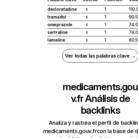
desloratadine
1
110.
I
tramadol
1
90.
I
omeprazole
1
74.
I
sertraline
1
74.
I
lamaline
1
60.
I
Ver todas las palabras clave →
medicaments.gou
v.fr
Análisis de
backlinks
Analiza y rastrea el perfil de backli
medicaments.gouv.frcon la base de 