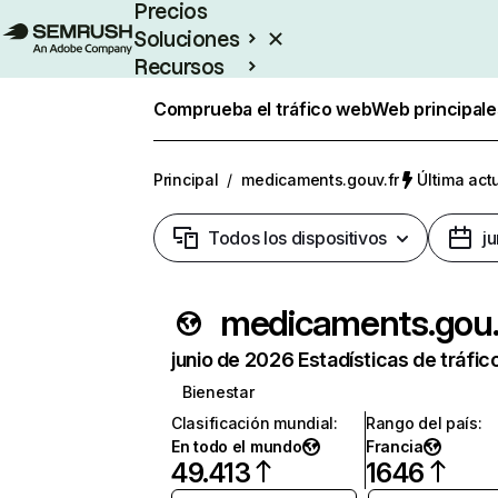
Precios
Soluciones
Recursos
Empresas
Comprueba el tráfico web
Web principale
Principal
/
medicaments.gouv.fr
Última act
Todos los dispositivos
j
medi
junio de 2026 Estadísticas de tráfic
Bienestar
Clasificación mundial
:
Rango del país
:
En todo el mundo
Francia
49.413
1646