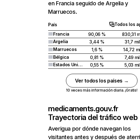
en Francia seguido de Argelia y
Marruecos.
Todos los a
País
Francia
90,06 %
830,31 m
Argelia
3,44 %
31,7 mi
Marruecos
1,6 %
14,72 mi
Bélgica
0,81 %
7,49 mi
Estados Unidos
0,55 %
5,03 mi
Ver todos los países →
10 veces más información diaria. ¡Gratis!
medicaments.gouv.fr
Trayectoria del tráfico web
Averigua por dónde navegan los
visitantes antes y después de aterr