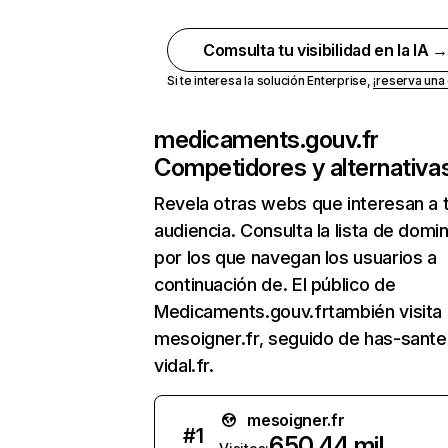
Comsulta tu visibilidad en la IA 
Si te interesa la solución Enterprise,
¡reserva un
medicaments.gouv.fr
Competidores y alternativa
Revela otras webs que interesan a 
audiencia. Consulta la lista de domi
por los que navegan los usuarios a
continuación de. El público de
Medicaments.gouv.frtambién visita
mesoigner.fr, seguido de has-sante.
vidal.fr.
mesoigner.fr
#
1
650,44 mil