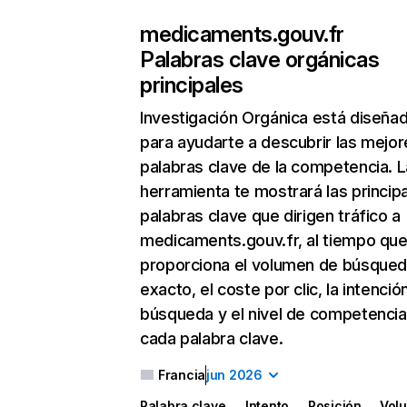
medicaments.gouv.fr
Palabras clave orgánicas
principales
Investigación Orgánica
está diseña
para ayudarte a descubrir las mejor
palabras clave de la competencia. L
herramienta te mostrará las princip
palabras clave que dirigen tráfico a
medicaments.gouv.fr, al tiempo que
proporciona el volumen de búsque
exacto, el coste por clic, la intenció
búsqueda y el nivel de competencia
cada palabra clave.
Francia
jun 2026
Palabra clave
Intento
Posición
Vol