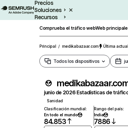
Precios
Soluciones
Recursos
Empresas
Comprueba el tráfico web
Web principale
Principal
/
medikabazaar.com
Última actual
Todos los dispositivos
j
medikabazaar.co
junio de 2026 Estadísticas de tráfic
Sanidad
Clasificación mundial
:
Rango del país
:
En todo el mundo
India
84.853
7886