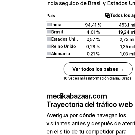
India seguido de Brasil y Estados Un
Todos los a
País
India
94,41 %
453,1 mi
Brasil
4,01 %
19,24 mi
Estados Unidos
0,57 %
2,73 mi
Reino Unido
0,28 %
1,35 mil
Alemania
0,21 %
1,03 mil
Ver todos los países →
10 veces más información diaria. ¡Gratis!
medikabazaar.com
Trayectoria del tráfico web
Averigua por dónde navegan los
visitantes antes y después de aterr
en el sitio de tu competidor para