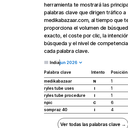
herramienta te mostrará las princip
palabras clave que dirigen tráfico a
medikabazaar.com, al tiempo que t
proporciona el volumen de búsque
exacto, el coste por clic, la intenció
búsqueda y el nivel de competencia
cada palabra clave.
India
jun 2026
Palabra clave
Intento
Posición
medikabazaar
1
N
ryles tube uses
1
I
ryles tube procedure
1
I
npic
6
C
sompraz 40
4
I
Ver todas las palabras clave →