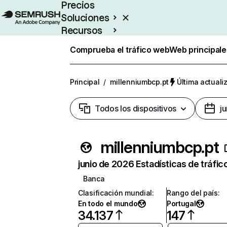
Precios
Soluciones
Recursos
Empresas
Comprueba el tráfico web
Web principale
Principal
/
millenniumbcp.pt
Última actuali
Todos los dispositivos
j
millenniumbcp.pt
junio de 2026 Estadísticas de tráfic
Banca
Clasificación mundial
:
Rango del país
:
En todo el mundo
Portugal
34.137
147