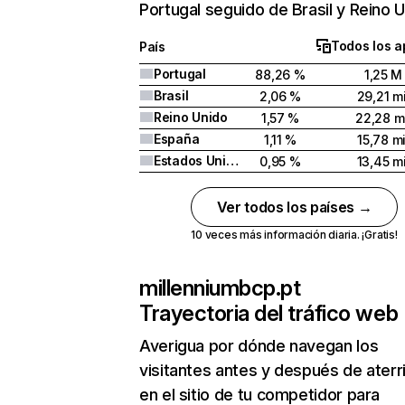
Portugal seguido de Brasil y Reino U
Todos los a
País
Portugal
88,26 %
1,25 M
Brasil
2,06 %
29,21 mi
Reino Unido
1,57 %
22,28 mi
España
1,11 %
15,78 mi
Estados Unidos
0,95 %
13,45 mi
Ver todos los países →
10 veces más información diaria. ¡Gratis!
millenniumbcp.pt
Trayectoria del tráfico web
Averigua por dónde navegan los
visitantes antes y después de aterr
en el sitio de tu competidor para