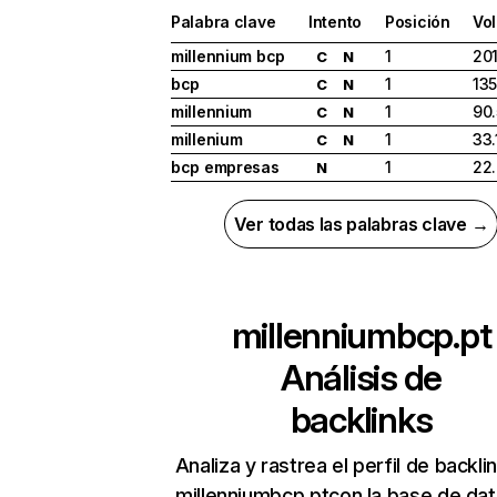
Palabra clave
Intento
Posición
Vo
millennium bcp
1
20
C
N
bcp
1
13
C
N
millennium
1
90
C
N
millenium
1
33.
C
N
bcp empresas
1
22
N
Ver todas las palabras clave →
millenniumbcp.pt
Análisis de
backlinks
Analiza y rastrea el perfil de backli
millenniumbcp.ptcon la base de da