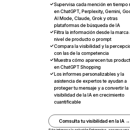
Supervisa cada mención en tiempo 
en ChatGPT, Perplexity, Gemini, Go
AI Mode, Claude, Grok y otras
plataformas de búsqueda de IA
Filtra la información desde la marca 
nivel de producto o prompt
Compara la visibilidad y la percepci
con las de la competencia
Muestra cómo aparecen tus produc
en ChatGPT Shopping
Los informes personalizables y la
asistencia de expertos te ayudan a
proteger tu mensaje y a convertir la
visibilidad de la IA en crecimiento
cuantificable
Comsulta tu visibilidad en la IA 
Si te interesa la solución Enterprise,
¡reserva un