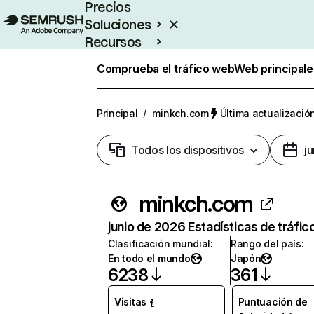
Precios
Soluciones
Recursos
Empresas
Comprueba el tráfico web
Web principale
Principal
/
minkch.com
Última actualización
Todos los dispositivos
j
minkch.com
junio de 2026 Estadísticas de tráfic
Clasificación mundial
:
Rango del país
:
En todo el mundo
Japón
6238
361
Visitas
Puntuación de