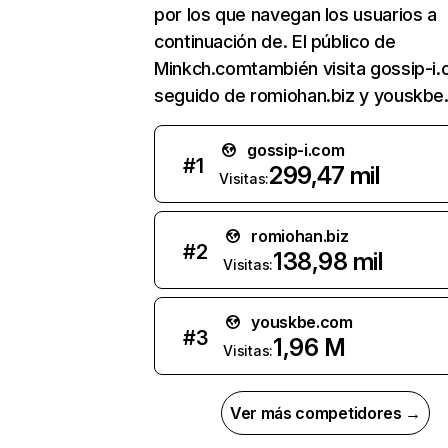
por los que navegan los usuarios a
continuación de. El público de
Minkch.comtambién visita gossip-i.
seguido de romiohan.biz y youskbe
gossip-i.com
#
1
299,47 mil
Visitas:
romiohan.biz
#
2
138,98 mil
Visitas:
youskbe.com
#
3
1,96 M
Visitas:
Ver más competidores →