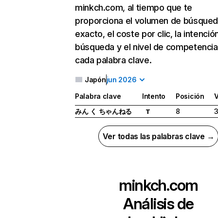
minkch.com, al tiempo que te
proporciona el volumen de búsque
exacto, el coste por clic, la intenció
búsqueda y el nivel de competencia
cada palabra clave.
Japón
jun 2026
Palabra clave
Intento
Posición
みん く ちゃんねる
8
3
T
Ver todas las palabras clave →
minkch.com
Análisis de