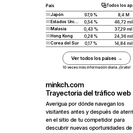
Todos los ap
País
Japón
97,9 %
8,4 M
Estados Unidos
0,54 %
46,72 mil
Malasia
0,43 %
37,29 mil
Hong Kong
0,28 %
24,36 mil
Corea del Sur
0,17 %
14,84 mil
Ver todos los países →
10 veces más información diaria. ¡Gratis!
minkch.com
Trayectoria del tráfico web
Averigua por dónde navegan los
visitantes antes y después de aterr
en el sitio de tu competidor para
descubrir nuevas oportunidades de