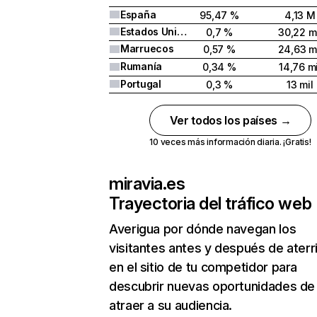
España
95,47 %
4,13 M
Estados Unidos
0,7 %
30,22 mi
Marruecos
0,57 %
24,63 m
Rumanía
0,34 %
14,76 mi
Portugal
0,3 %
13 mil
Ver todos los países →
10 veces más información diaria. ¡Gratis!
miravia.es
Trayectoria del tráfico web
Averigua por dónde navegan los
visitantes antes y después de aterr
en el sitio de tu competidor para
descubrir nuevas oportunidades de
atraer a su audiencia.