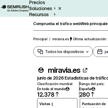
Precios
Soluciones
Recursos
Empresas
Comprueba el tráfico web
Web principale
Principal
/
miravia.es
Última actualización:
Todos los dispositivos
j
miravia.es
junio de 2026 Estadísticas de tráfic
Clasificación mundial
:
Rango del país
:
En todo el mundo
España
12.378
280
Visitas
Puntuación de