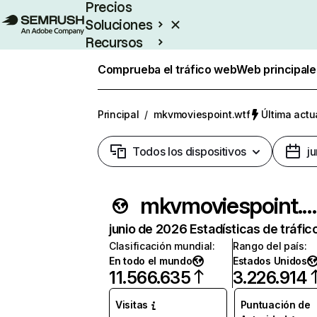
Precios
Soluciones
Recursos
Empresas
Comprueba el tráfico web
Web principale
Principal
/
mkvmoviespoint.wtf
Última actu
Todos los dispositivos
j
mkvmoviespoint.wtf
junio de 2026 Estadísticas de tráfic
Clasificación mundial
:
Rango del país
:
En todo el mundo
Estados Unidos
11.566.635
3.226.914
Visitas
Puntuación de