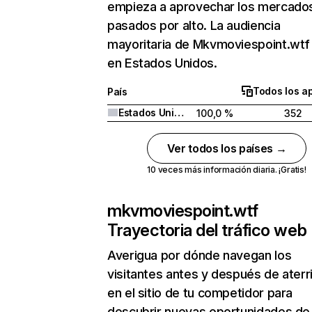
empieza a aprovechar los mercado
pasados por alto. La audiencia
mayoritaria de Mkvmoviespoint.wtf
en Estados Unidos.
Todos los a
País
Estados Unidos
100,0 %
352
Ver todos los países →
10 veces más información diaria. ¡Gratis!
mkvmoviespoint.wtf
Trayectoria del tráfico web
Averigua por dónde navegan los
visitantes antes y después de aterr
en el sitio de tu competidor para
descubrir nuevas oportunidades de