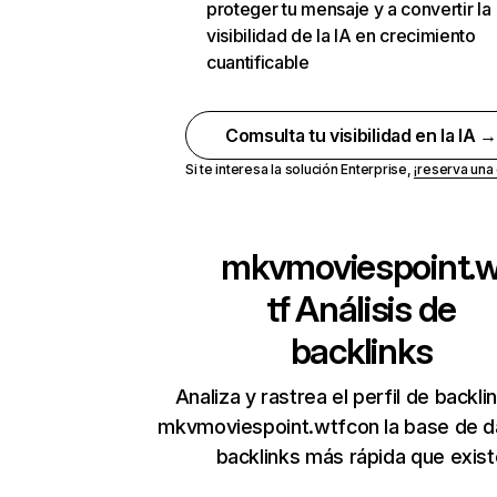
proteger tu mensaje y a convertir la
visibilidad de la IA en crecimiento
cuantificable
Comsulta tu visibilidad en la IA 
Si te interesa la solución Enterprise,
¡reserva un
mkvmoviespoint.
tf
Análisis de
backlinks
Analiza y rastrea el perfil de backli
mkvmoviespoint.wtfcon la base de d
backlinks más rápida que exist