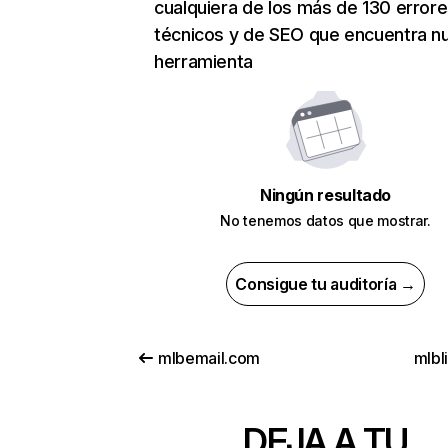
cualquiera de los más de 130 error
técnicos y de SEO que encuentra n
herramienta
Ningún resultado
No tenemos datos que mostrar.
Consigue tu auditoría →
mlbemail.com
mlbl
DEJA A TU