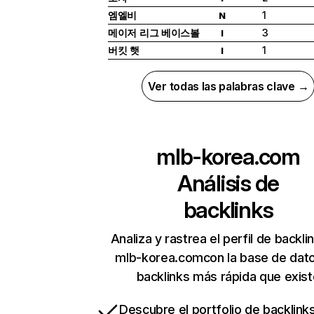
엠엘비
1
N
메이저 리그 베이스볼
3
I
버킷 햇
1
I
Ver todas las palabras clave →
mlb-korea.com
Análisis de
backlinks
Analiza y rastrea el perfil de backli
mlb-korea.comcon la base de dat
backlinks más rápida que exist
Descubre el portfolio de backlin