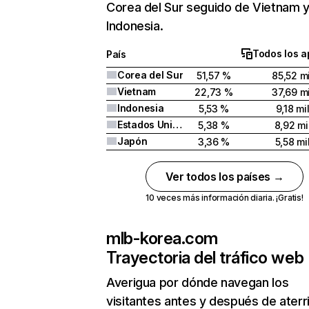
Corea del Sur seguido de Vietnam 
Indonesia.
Todos los a
País
Corea del Sur
51,57 %
85,52 mi
Vietnam
22,73 %
37,69 mi
Indonesia
5,53 %
9,18 mi
Estados Unidos
5,38 %
8,92 mi
Japón
3,36 %
5,58 mi
Ver todos los países →
10 veces más información diaria. ¡Gratis!
mlb-korea.com
Trayectoria del tráfico web
Averigua por dónde navegan los
visitantes antes y después de aterr