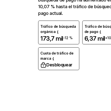
10,07 % hasta el tráfico de búsque
pago actual.
Tráfico de búsqueda
Tráfico de bús
orgánica
de pago
173,7 mil
6,37 mil
-12 %
+1
Cuota de tráfico de
marca
Desbloquear