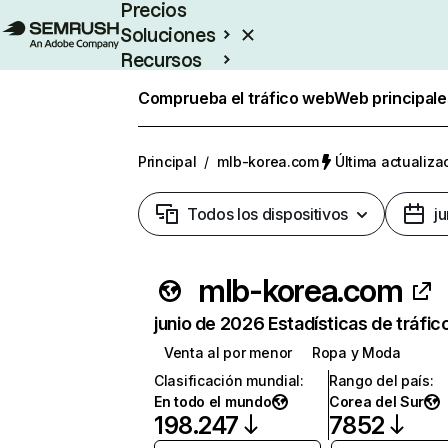
Precios
Soluciones
Recursos
Empresas
Comprueba el tráfico web
Web principale
Principal
/
mlb-korea.com
Última actualizac
Todos los dispositivos
j
mlb-korea.com
junio de 2026 Estadísticas de tráfic
Venta al por menor
Ropa y Moda
Clasificación mundial
:
Rango del país
:
En todo el mundo
Corea del Sur
198.247
7852