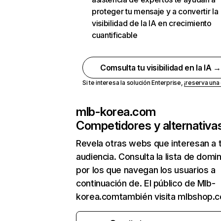
proteger tu mensaje y a convertir la
visibilidad de la IA en crecimiento
cuantificable
Comsulta tu visibilidad en la IA 
Si te interesa la solución Enterprise,
¡reserva un
mlb-korea.com
Competidores y alternativa
Revela otras webs que interesan a 
audiencia. Consulta la lista de domi
por los que navegan los usuarios a
continuación de. El público de Mlb-
korea.comtambién visita mlbshop.