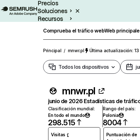
Precios
Soluciones
Recursos
Empresas
Comprueba el tráfico web
Web principale
Principal
/
mnwr.pl
Última actualización: 13
Todos los dispositivos
j
mnwr.pl
junio de 2026 Estadísticas de tráfic
Clasificación mundial
:
Rango del país
:
En todo el mundo
Polonia
298.515
8004
Visitas
Puntuación de