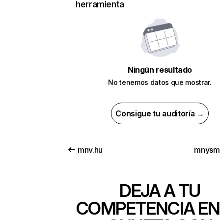
herramienta
Ningún resultado
No tenemos datos que mostrar.
Consigue tu auditoría →
mnv.hu
mnysm
DEJA A TU
COMPETENCIA EN