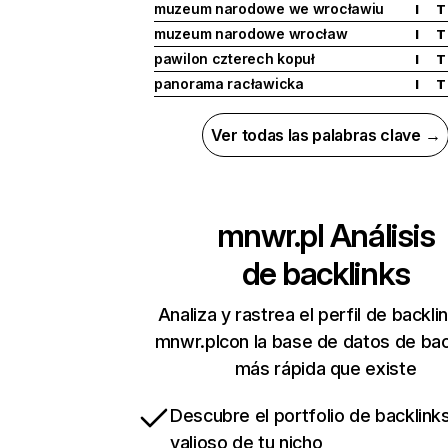
muzeum narodowe we wrocławiu
I
T
muzeum narodowe wrocław
I
T
pawilon czterech kopuł
I
T
panorama racławicka
I
T
Ver todas las palabras clave →
mnwr.pl
Análisis
de backlinks
Analiza y rastrea el perfil de backli
mnwr.plcon la base de datos de bac
más rápida que existe
Descubre el portfolio de backlin
valioso de tu nicho