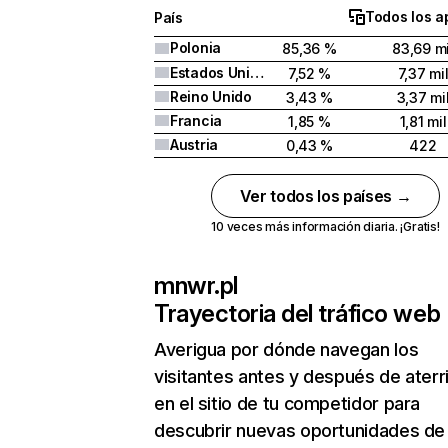
Todos los a
País
Polonia
85,36 %
83,69 mi
Estados Unidos
7,52 %
7,37 mi
Reino Unido
3,43 %
3,37 mi
Francia
1,85 %
1,81 mil
Austria
0,43 %
422
Ver todos los países →
10 veces más información diaria. ¡Gratis!
mnwr.pl
Trayectoria del tráfico web
Averigua por dónde navegan los
visitantes antes y después de aterr
en el sitio de tu competidor para
descubrir nuevas oportunidades de