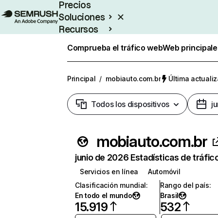
Precios
Soluciones
Recursos
Empresas
Comprueba el tráfico web
Web principale
Principal
/
mobiauto.com.br
Última actualiz
Todos los dispositivos
j
mobiauto.com.br
junio de 2026 Estadísticas de tráfic
Servicios en línea
Automóvil
Clasificación mundial
:
Rango del país
:
En todo el mundo
Brasil
15.919
532