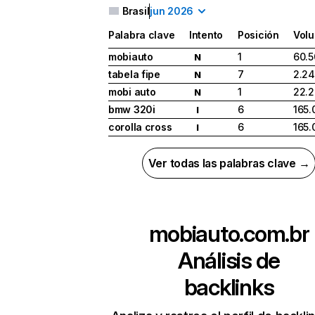
Brasil
jun 2026
Palabra clave
Intento
Posición
Vol
mobiauto
1
60.5
N
tabela fipe
7
2.24
N
mobi auto
1
22.
N
bmw 320i
6
165.
I
corolla cross
6
165.
I
Ver todas las palabras clave →
mobiauto.com.br
Análisis de
backlinks