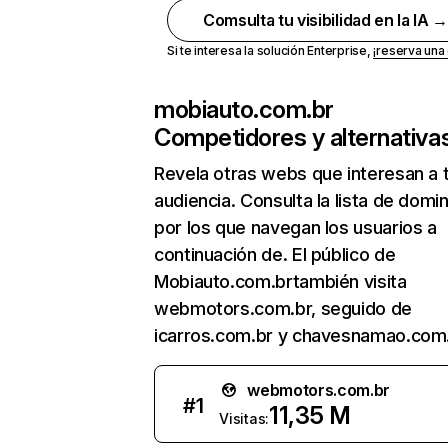
Comsulta tu visibilidad en la IA 
Si te interesa la solución Enterprise,
¡reserva un
mobiauto.com.br
Competidores y alternativa
Revela otras webs que interesan a 
audiencia. Consulta la lista de domi
por los que navegan los usuarios a
continuación de. El público de
Mobiauto.com.brtambién visita
webmotors.com.br, seguido de
icarros.com.br y chavesnamao.com.
webmotors.com.br
#
1
11,35 M
Visitas: