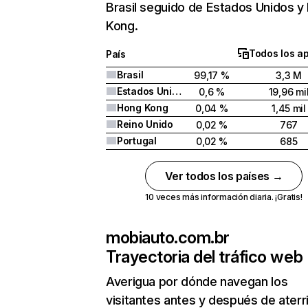
Brasil seguido de Estados Unidos y
Kong.
Todos los a
País
Brasil
99,17 %
3,3 M
Estados Unidos
0,6 %
19,96 mi
Hong Kong
0,04 %
1,45 mil
Reino Unido
0,02 %
767
Portugal
0,02 %
685
Ver todos los países →
10 veces más información diaria. ¡Gratis!
mobiauto.com.br
Trayectoria del tráfico web
Averigua por dónde navegan los
visitantes antes y después de aterr