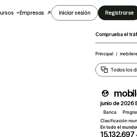
ursos
Empresas
Iniciar sesión
Registrarse
Comprueba el trá
Principal
/
mobiler
Todos los d
mobi
junio de 2026 
Banca
Progra
Clasificación mun
En todo el mundo
15.132.697