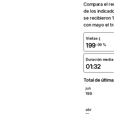
Compara el re
de los indicad
se recibieron 
con mayo el t
Visitas
199
-99 %
Duración media d
01:32
Total de últim
jun
199
abr