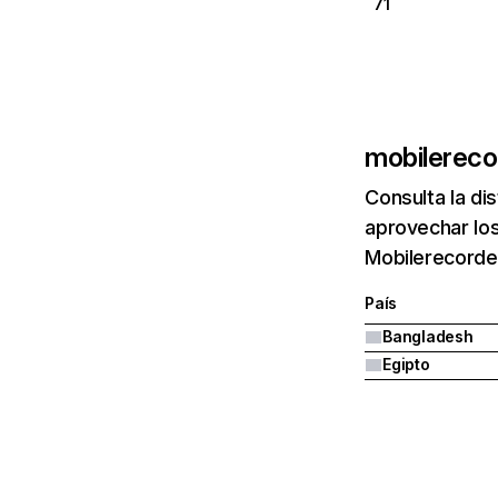
71
mobilerec
Consulta la di
aprovechar los
Mobilerecorde
País
Bangladesh
Egipto