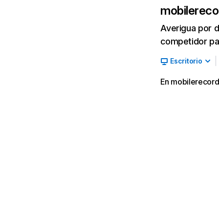
mobilerec
Averigua por d
competidor par
Escritorio
En mobilerecorde