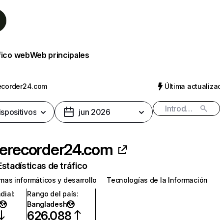
fico web
Web principales
ecorder24.com
Última actualizac
ispositivos
jun 2026
lerecorder24.com
Estadísticas de tráfico
mas informáticos y desarrollo
Tecnologías de la Información
dial
:
Rango del país
:
Bangladesh
626.088