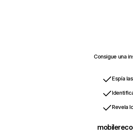
Consigue una in
Espía la
Identifi
Revela l
mobilerec