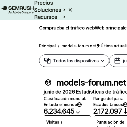
Precios
Soluciones
Recursos
Empresas
Comprueba el tráfico web
Web principale
Principal
/
models-forum.net
Última actual
Todos los dispositivos
j
models-forum.net
junio de 2026 Estadísticas de tráfic
Clasificación mundial
:
Rango del país
:
En todo el mundo
Estados Unidos
6.234.645
2.172.097
Visitas
Puntuación de