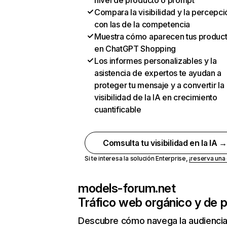
nivel de producto o prompt
Compara la visibilidad y la percepci
con las de la competencia
Muestra cómo aparecen tus produc
en ChatGPT Shopping
Los informes personalizables y la
asistencia de expertos te ayudan a
proteger tu mensaje y a convertir la
visibilidad de la IA en crecimiento
cuantificable
Comsulta tu visibilidad en la IA 
Si te interesa la solución Enterprise,
¡reserva un
models-forum.net
Tráfico web orgánico y de 
Descubre cómo navega la audienci