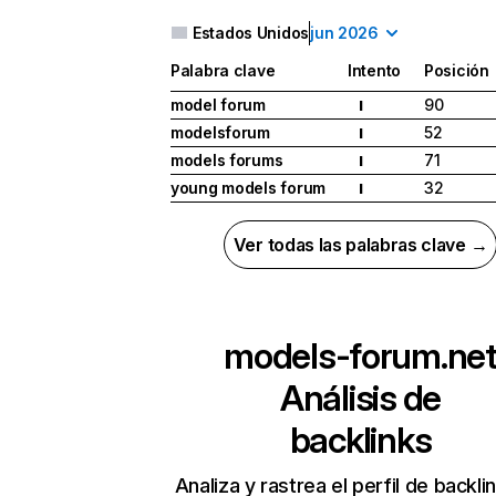
Estados Unidos
jun 2026
Palabra clave
Intento
Posición
model forum
90
I
modelsforum
52
I
models forums
71
I
young models forum
32
I
Ver todas las palabras clave →
models-forum.ne
Análisis de
backlinks
Analiza y rastrea el perfil de backli