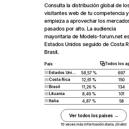
Consulta la distribución global de lo
visitantes web de tu competencia y
empieza a aprovechar los mercado
pasados por alto. La audiencia
mayoritaria de Models-forum.net e
Estados Unidos seguido de Costa R
Brasil.
Todos los a
País
Estados Unidos
58,57 %
697
Costa Rica
12,61 %
150
Brasil
11,26 %
134
Lituania
8,49 %
101
Italia
4,87 %
58
Ver todos los países →
10 veces más información diaria. ¡Gratis!