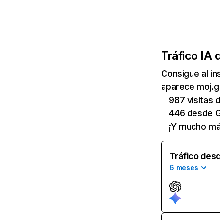
Tráfico IA 
Consigue al i
aparece moj.go
987 visitas
446 desde G
¡Y mucho má
Tráfico desd
6 meses