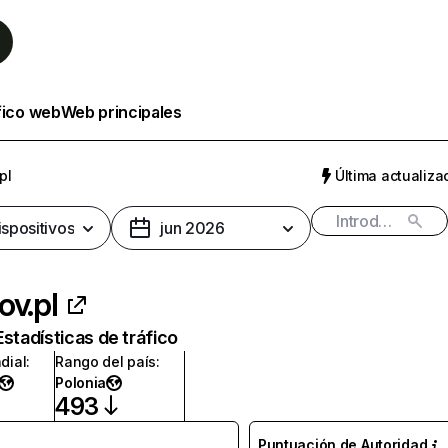
fico web
Web principales
pl
Última actualizac
ispositivos
jun 2026
ov.pl
Estadísticas de tráfico
dial
:
Rango del país
:
Polonia
493
Puntuación de Autoridad