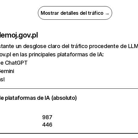
Mostrar detalles del tráfico →
de
moj.gov.pl
nstante un desglose claro del tráfico procedente de 
v.pl en las principales plataformas de IA:
 de ChatGPT
emini
s!
e plataformas de IA (absoluto)
987
446