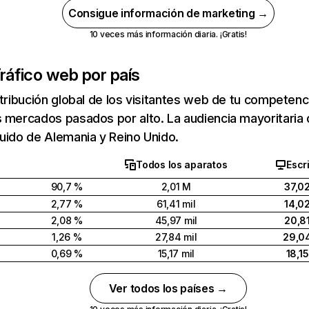
Consigue información de marketing →
10 veces más información diaria. ¡Gratis!
ráfico web por país
stribución global de los visitantes web de tu competen
 mercados pasados por alto. La audiencia mayoritaria 
uido de Alemania y Reino Unido.
Todos los aparatos
Escri
90,7 %
2,01 M
37,0
2,77 %
61,41 mil
14,0
2,08 %
45,97 mil
20,8
1,26 %
27,84 mil
29,0
0,69 %
15,17 mil
18,1
Ver todos los países →