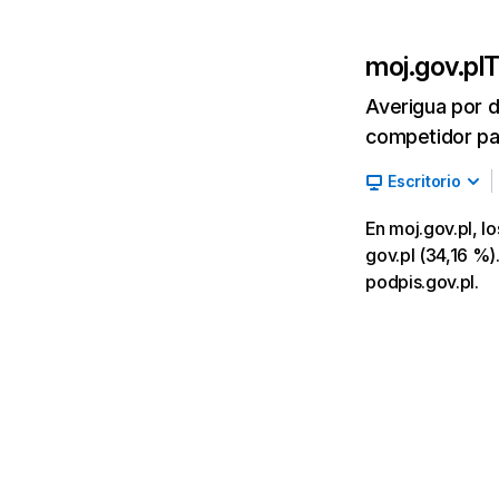
moj.gov.pl
T
Averigua por d
competidor par
Escritorio
En moj.gov.pl, l
gov.pl (34,16 %).
podpis.gov.pl.