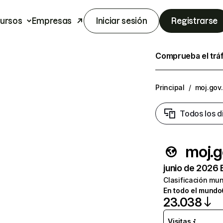
ursos
Empresas
Iniciar sesión
Registrarse
Comprueba el trá
Principal
/
moj.gov.
Todos los d
moj.g
junio de 2026 
Clasificación mun
En todo el mundo
23.038
Visitas