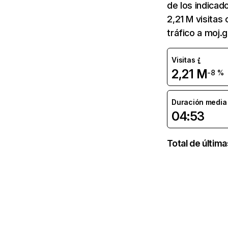
de los indicad
2,21 M visitas
tráfico a moj.
Visitas
2,21 M
-8 %
Duración media d
04:53
Total de últim