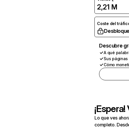
2,21 M
Coste del tráfic
Desbloque
Descubre gr
A qué palabr
Sus páginas
Cómo moneti
¡Espera!
Lo que ves ahor
completo. Desde 