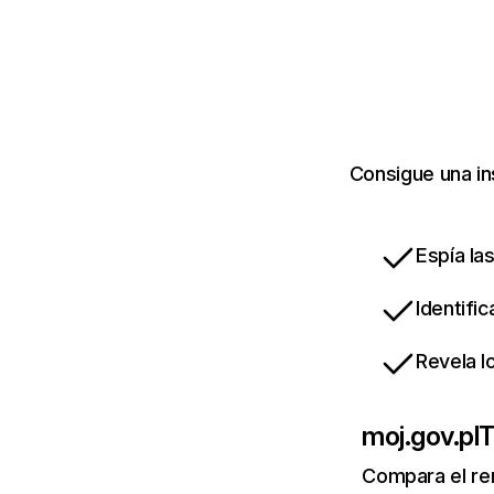
Consigue una in
Espía la
Identifi
Revela l
moj.gov.pl
T
Compara el re