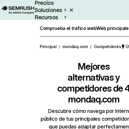
Precios
Soluciones
Recursos
Empresas
Comprueba el tráfico web
Web principale
Principal
/
mondaq.com
/
Competidores
Ú
Mejores
alternativas y
competidores de 
mondaq.com
Descubre cómo navega por Intern
público de tus principales competido
que puedas adaptar perfectament