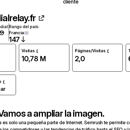
cliente
alrelay.fr
dial
:
Rango del país
:
Francia
147
Visitas
Páginas/Visitas
10,78 M
2,0
o
ar
 Vamos a ampliar la imagen.
a es solo una pequeña parte de Internet. Semrush te permite 
los competidores y las tendencias de tráfico hasta el SEO y la v