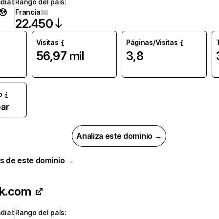
dial
:
Rango del país
:
Francia
22.450
Visitas
Páginas/Visitas
56,97 mil
3,8
o
ar
Analiza este dominio →
s de este dominio →
nk.com
dial
:
Rango del país
: