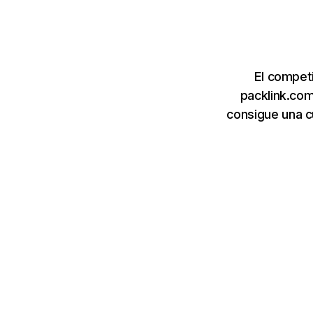
El compet
packlink.com
consigue una c