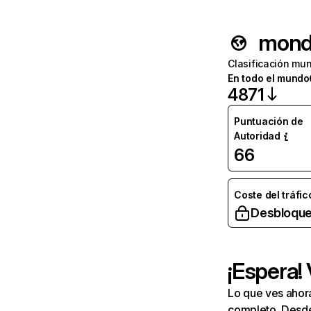
mondi
Clasificación mun
En todo el mundo
4871
Puntuación de
Autoridad
66
Coste del tráfic
Desbloque
¡Espera!
Lo que ves ahor
completo. Desde 