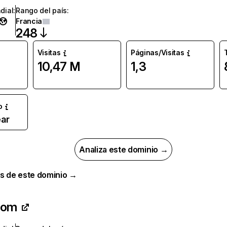
dial
:
Rango del país
:
Francia
248
Visitas
Páginas/Visitas
10,47 M
1,3
o
ar
Analiza este dominio →
s de este dominio →
com