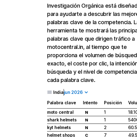
Investigación Orgánica
está diseña
para ayudarte a descubrir las mejor
palabras clave de la competencia. L
herramienta te mostrará las princip
palabras clave que dirigen tráfico a
motocentral.in, al tiempo que te
proporciona el volumen de búsque
exacto, el coste por clic, la intenció
búsqueda y el nivel de competencia
cada palabra clave.
India
jun 2026
Palabra clave
Intento
Posición
Vol
moto central
1
18.1
N
shark helmets
1
540
N
kyt helmets
2
60.
N
helmet shops
7
49.
C