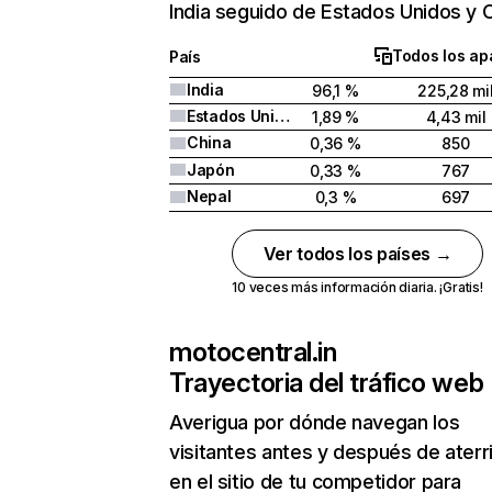
India seguido de Estados Unidos y C
Todos los ap
País
India
96,1 %
225,28 mi
Estados Unidos
1,89 %
4,43 mil
China
0,36 %
850
Japón
0,33 %
767
Nepal
0,3 %
697
Ver todos los países →
10 veces más información diaria. ¡Gratis!
motocentral.in
Trayectoria del tráfico web
Averigua por dónde navegan los
visitantes antes y después de aterr
en el sitio de tu competidor para