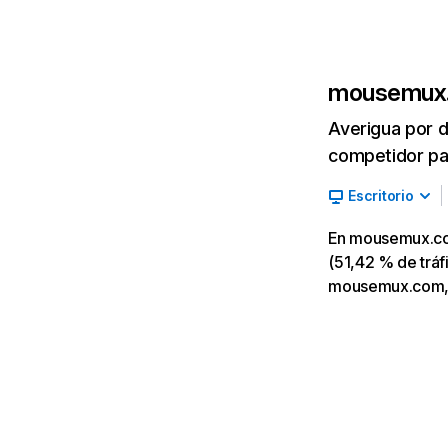
mousemux
Averigua por d
competidor par
Escritorio
En mousemux.com
(51,42 % de tráfi
mousemux.com, l