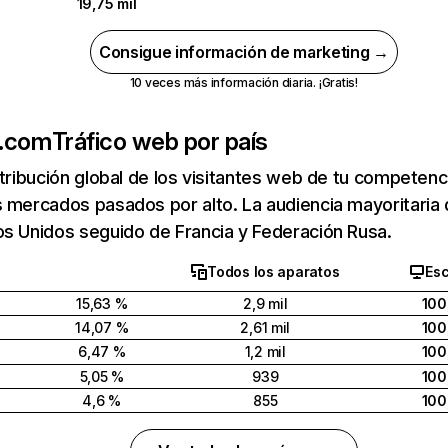
19,75 mil
Consigue información de marketing →
10 veces más información diaria. ¡Gratis!
.com
Tráfico web por país
stribución global de los visitantes web de tu competen
s mercados pasados por alto. La audiencia mayoritar
s Unidos seguido de Francia y Federación Rusa.
Todos los aparatos
Esc
15,63 %
2,9 mil
100
14,07 %
2,61 mil
100
6,47 %
1,2 mil
100
5,05 %
939
100
4,6 %
855
100