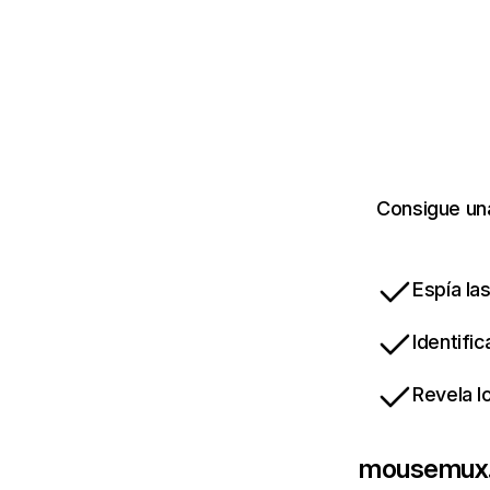
Consigue un
Espía la
Identifi
Revela l
mousemux