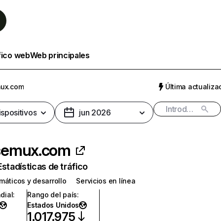
fico web
Web principales
ux.com
Última actualizac
ispositivos
jun 2026
emux.com
Estadísticas de tráfico
máticos y desarrollo
Servicios en línea
dial
:
Rango del país
:
Estados Unidos
1.017.975