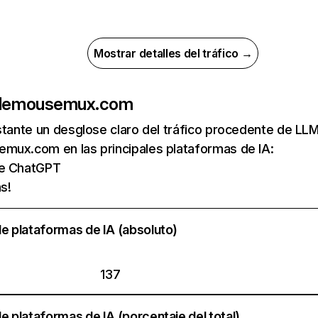
Mostrar detalles del tráfico →
de
mousemux.com
nstante un desglose claro del tráfico procedente de 
mux.com en las principales plataformas de IA:
de ChatGPT
s!
e plataformas de IA (absoluto)
137
e plataformas de IA (porcentaje del total)