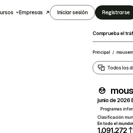
ursos
Empresas
Iniciar sesión
Registrarse
Comprueba el trá
Principal
/
mousem
Todos los d
mous
junio de 2026 
Programas infor
Clasificación mun
En todo el mundo
1.091.272