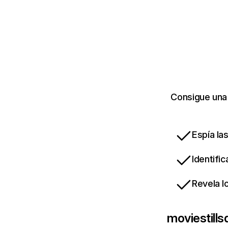
Consigue una 
Espía la
Identifi
Revela l
moviestill