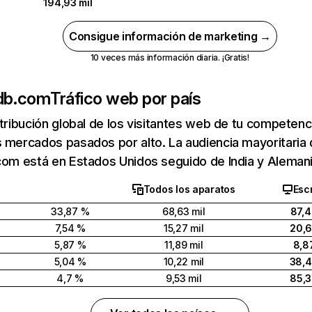
194,93 mil
Consigue información de marketing →
10 veces más información diaria. ¡Gratis!
sdb.com
Tráfico web por país
stribución global de los visitantes web de tu competen
 mercados pasados por alto. La audiencia mayoritaria
com está en Estados Unidos seguido de India y Alemani
Todos los aparatos
Escr
33,87 %
68,63 mil
87,
7,54 %
15,27 mil
20,
5,87 %
11,89 mil
8,8
5,04 %
10,22 mil
38,
4,7 %
9,53 mil
85,