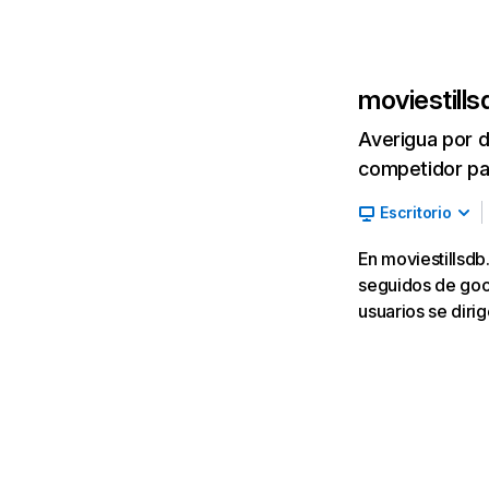
moviestill
Averigua por d
competidor par
Escritorio
En moviestillsdb
seguidos de goog
usuarios se diri