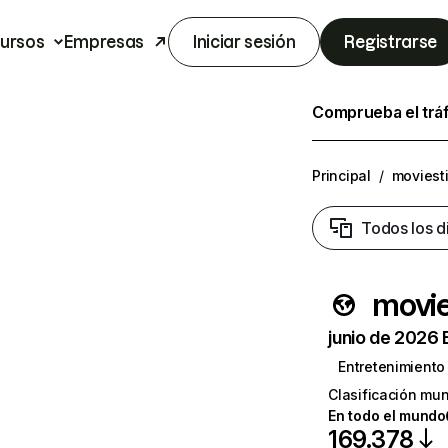
ursos
Empresas
Iniciar sesión
Registrarse
Comprueba el trá
Principal
/
moviest
Todos los d
movie
junio de 2026 
Entretenimiento
Clasificación mun
En todo el mundo
169.378