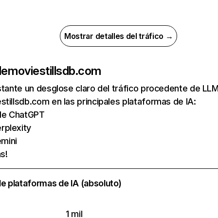
Mostrar detalles del tráfico →
de
moviestillsdb.com
nstante un desglose claro del tráfico procedente de 
tillsdb.com en las principales plataformas de IA:
s de ChatGPT
rplexity
mini
s!
e plataformas de IA (absoluto)
1 mil