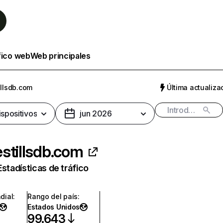
fico web
Web principales
illsdb.com
Última actualizac
ispositivos
jun 2026
stillsdb.com
Estadísticas de tráfico
dial
:
Rango del país
:
Estados Unidos
99.643