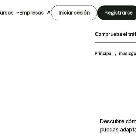
ursos
Empresas
Iniciar sesión
Registrarse
Comprueba el trá
Principal
/
musicgp
Descubre cómo
puedas adapta