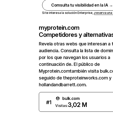
Comsulta tu visibilidad en la IA 
Si te interesa la solución Enterprise,
¡reserva un
myprotein.com
Competidores y alternativa
Revela otras webs que interesan a 
audiencia. Consulta la lista de domi
por los que navegan los usuarios a
continuación de. El público de
Myprotein.comtambién visita bulk.
seguido de theproteinworks.com y
hollandandbarrett.com.
bulk.com
#
1
3,02 M
Visitas: