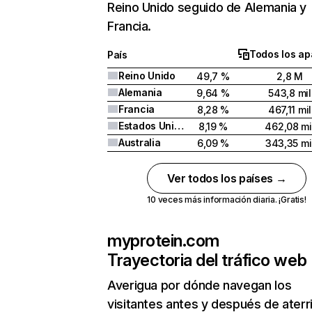
Reino Unido seguido de Alemania y
Francia.
Todos los ap
País
Reino Unido
49,7 %
2,8 M
Alemania
9,64 %
543,8 mil
Francia
8,28 %
467,11 mil
Estados Unidos
8,19 %
462,08 mi
Australia
6,09 %
343,35 mi
Ver todos los países →
10 veces más información diaria. ¡Gratis!
myprotein.com
Trayectoria del tráfico web
Averigua por dónde navegan los
visitantes antes y después de aterr