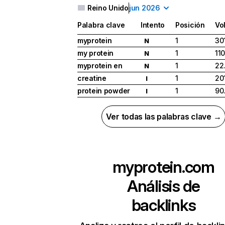
Reino Unido
jun 2026
Palabra clave
Intento
Posición
Vo
myprotein
1
30
N
my protein
1
11
N
myprotein en
1
22
N
creatine
1
20
I
protein powder
1
90
I
Ver todas las palabras clave →
myprotein.com
Análisis de
backlinks