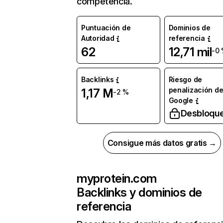
competencia.
Puntuación de
Dominios de
Autoridad
referencia
62
12,71 mil
-0
Backlinks
Riesgo de
penalización d
1,17 M
-2 %
Google
Desbloqu
Consigue más datos gratis →
myprotein.com
Backlinks y dominios de
referencia