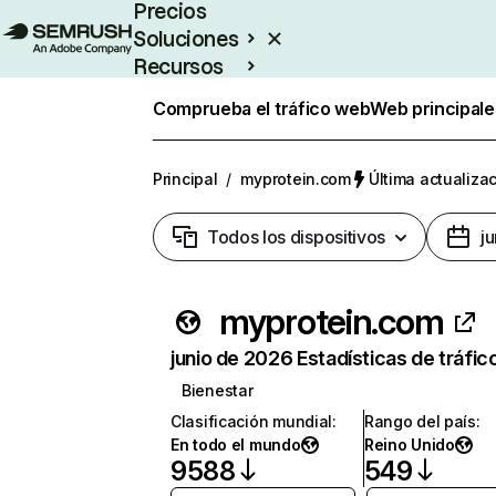
Precios
Soluciones
Recursos
Empresas
Comprueba el tráfico web
Web principale
Principal
/
myprotein.com
Última actualizac
Todos los dispositivos
j
myprotein.com
junio de 2026 Estadísticas de tráfic
Bienestar
Clasificación mundial
:
Rango del país
:
En todo el mundo
Reino Unido
9588
549