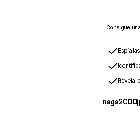
Consigue una
Espía la
Identifi
Revela l
naga2000j