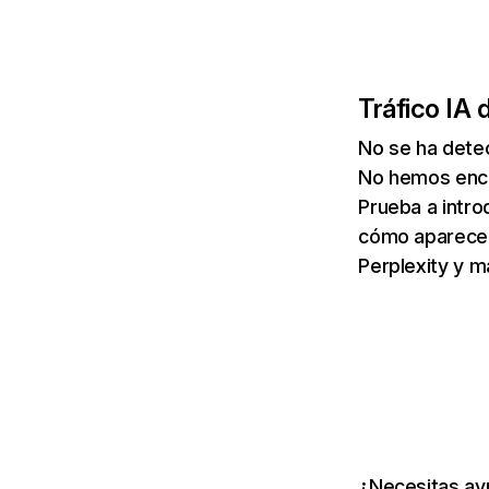
Tráfico IA 
No se ha dete
No hemos enco
Prueba a intro
cómo aparece 
Perplexity y m
¿Necesitas ayu