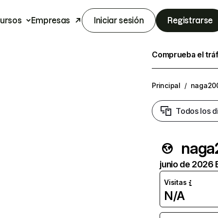
ursos
Empresas
Iniciar sesión
Registrarse
Comprueba el trá
Principal
/
naga20
Todos los d
naga
junio de 2026 
Visitas
N/A