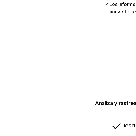
Los informes
convertir la
Analiza y rastre
Descu