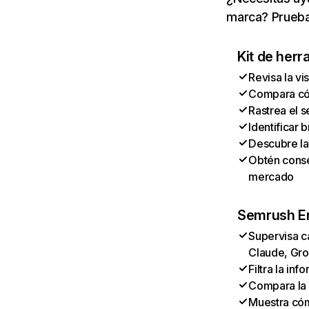
marca? Prueba
Kit de herr
Revisa la vi
Compara cóm
Rastrea el s
Identificar
Descubre la
Obtén conse
mercado
Semrush En
Supervisa c
Claude, Gro
Filtra la in
Compara la 
Muestra có