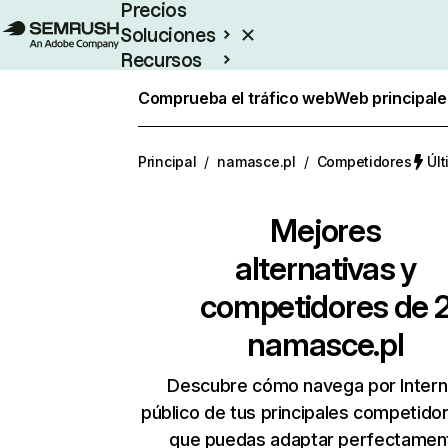
Precios
Soluciones
Recursos
Empresas
Comprueba el tráfico web
Web principale
Principal
/
namasce.pl
/
Competidores
Últ
Mejores
alternativas y
competidores de 
namasce.pl
Descubre cómo navega por Intern
público de tus principales competido
que puedas adaptar perfectament