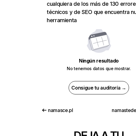
cualquiera de los más de 130 error
técnicos y de SEO que encuentra n
herramienta
Ningún resultado
No tenemos datos que mostrar.
Consigue tu auditoría →
namasce.pl
namasted
DEJA A TU