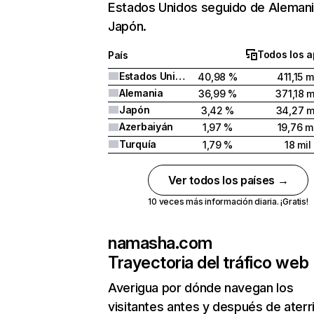
Estados Unidos seguido de Alemani
Japón.
Todos los a
País
Estados Unidos
40,98 %
411,15 m
Alemania
36,99 %
371,18 m
Japón
3,42 %
34,27 m
Azerbaiyán
1,97 %
19,76 mi
Turquía
1,79 %
18 mil
Ver todos los países →
10 veces más información diaria. ¡Gratis!
namasha.com
Trayectoria del tráfico web
Averigua por dónde navegan los
visitantes antes y después de aterr