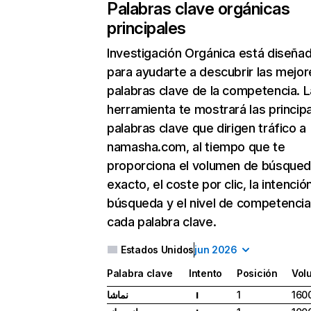
Palabras clave orgánicas
principales
Investigación Orgánica
está diseña
para ayudarte a descubrir las mejor
palabras clave de la competencia. L
herramienta te mostrará las princip
palabras clave que dirigen tráfico a
namasha.com, al tiempo que te
proporciona el volumen de búsque
exacto, el coste por clic, la intenció
búsqueda y el nivel de competencia
cada palabra clave.
Estados Unidos
jun 2026
Palabra clave
Intento
Posición
Vol
نماشا
1
160
I