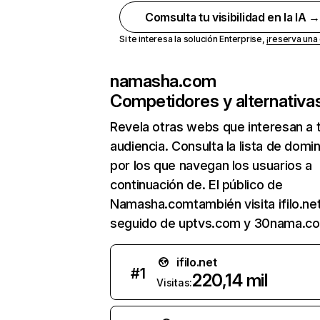
Comsulta tu visibilidad en la IA 
Si te interesa la solución Enterprise,
¡reserva un
namasha.com
Competidores y alternativa
Revela otras webs que interesan a 
audiencia. Consulta la lista de domi
por los que navegan los usuarios a
continuación de. El público de
Namasha.comtambién visita ifilo.net
seguido de uptvs.com y 30nama.c
ifilo.net
#
1
220,14 mil
Visitas: