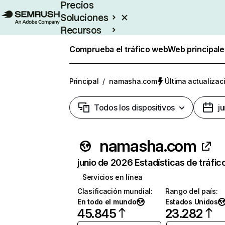
Precios
Soluciones
Recursos
Empresas
Comprueba el tráfico web
Web principale
Principal
/
namasha.com
Última actualizac
Todos los dispositivos
j
namasha.com
junio de 2026 Estadísticas de tráfic
Servicios en línea
Clasificación mundial
:
Rango del país
:
En todo el mundo
Estados Unidos
45.845
23.282