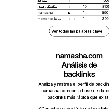
انیمه لند
1
100
I
سکسکی هندی
10
810
I
namasha
1
590
N
memento نماشا
1
390
I
T
Ver todas las palabras clave →
namasha.com
Análisis de
backlinks
Analiza y rastrea el perfil de backli
namasha.comcon la base de dato
backlinks más rápida que exist
Descubre el portfolio de backlin