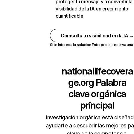
proteger tu mensaje y a convertir la
visibilidad de la IA en crecimiento
cuantificable
Comsulta tu visibilidad en la IA 
Si te interesa la solución Enterprise,
¡reserva un
nationallifecovera
ge.org
Palabra
clave orgánica
principal
Investigación orgánica está diseñad
ayudarte a descubrir las mejores pa
clave de la competencia.