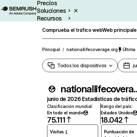
Precios
Soluciones
Recursos
Empresas
Comprueba el tráfico web
Web principale
Principal
/
nationallifecoverage.org
Última 
Todos los dispositivos
j
nationallife
junio de 2026 Estadísticas de tráfic
Clasificación mundial
:
Rango del país
:
En todo el mundo
Estados Unidos
75.111
18.042
Visitas
Puntuación de