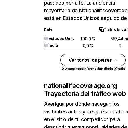
pasados por alto. La audiencia
mayoritaria de Nationallifecoverage
está en Estados Unidos seguido de 
Todos los a
País
Estados Unidos
100,0 %
557,44 m
India
0,0 %
2
Ver todos los países →
10 veces más información diaria. ¡Gratis!
nationallifecoverage.org
Trayectoria del tráfico web
Averigua por dónde navegan los
visitantes antes y después de aterr
en el sitio de tu competidor para
descubrir nuevas oportunidades de