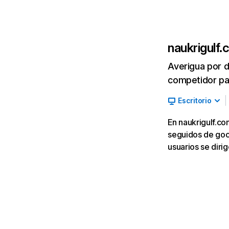
naukrigulf
Averigua por d
competidor par
Escritorio
En naukrigulf.co
seguidos de goog
usuarios se dir