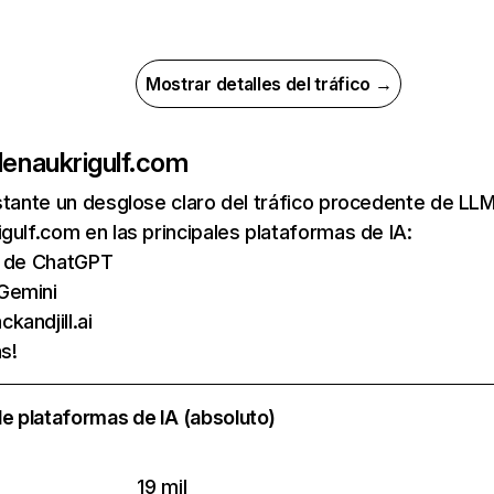
Mostrar detalles del tráfico →
de
naukrigulf.com
nstante un desglose claro del tráfico procedente de 
gulf.com en las principales plataformas de IA:
as de ChatGPT
Gemini
kandjill.ai
s!
e plataformas de IA (absoluto)
19 mil