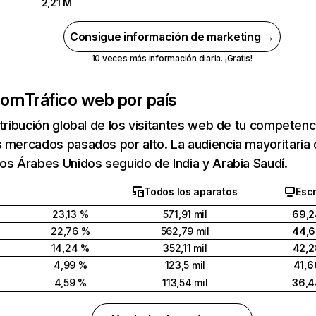
2,21 M
Consigue información de marketing →
10 veces más información diaria. ¡Gratis!
.com
Tráfico web por país
stribución global de los visitantes web de tu competen
 mercados pasados por alto. La audiencia mayoritaria
os Árabes Unidos seguido de India y Arabia Saudí.
Todos los aparatos
Escr
23,13 %
571,91 mil
69,2
22,76 %
562,79 mil
44,6
14,24 %
352,11 mil
42,2
4,99 %
123,5 mil
41,6
4,59 %
113,54 mil
36,4