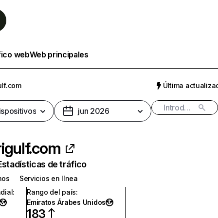
fico web
Web principales
ulf.com
Última actualizac
ispositivos
jun 2026
igulf.com
Estadísticas de tráfico
nos
Servicios en línea
dial
:
Rango del país
:
Emiratos Árabes Unidos
183