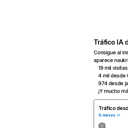
Tráfico IA 
Consigue al i
aparece naukri
19 mil visit
4 mil desde 
974 desde jac
¡Y mucho má
Tráfico desd
6 meses