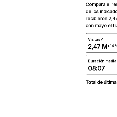
Compara el re
de los indicad
recibieron 2,4
con mayo el tr
Visitas
2,47 M
+14 
Duración media d
08:07
Total de últim