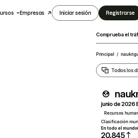
ursos
Empresas
Iniciar sesión
Registrarse
Comprueba el trá
Principal
/
naukrig
Todos los d
naukr
junio de 2026 
Recursos huma
Clasificación mun
En todo el mundo
20.845