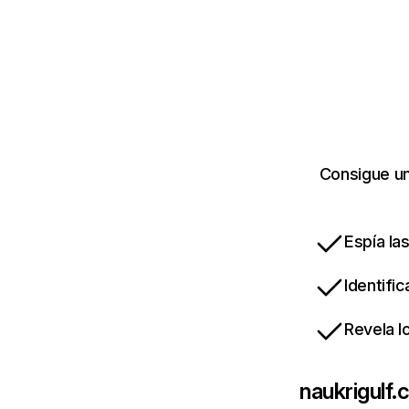
Consigue un
Espía la
Identifi
Revela l
naukrigulf