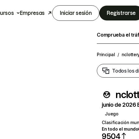
ursos
Empresas
Iniciar sesión
Registrarse
Comprueba el trá
Principal
/
nclotter
Todos los d
nclot
junio de 2026 
Juego
Clasificación mun
En todo el mundo
9504