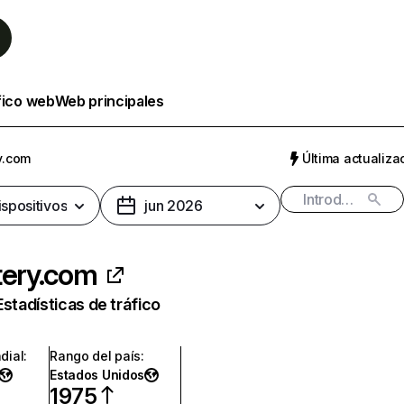
fico web
Web principales
y.com
Última actualizac
ispositivos
jun 2026
tery.com
Estadísticas de tráfico
dial
:
Rango del país
:
Estados Unidos
1975