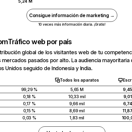
5,24 M
Consigue información de marketing →
10 veces más información diaria. ¡Gratis!
com
Tráfico web por país
stribución global de los visitantes web de tu competen
 mercados pasados por alto. La audiencia mayoritaria
s Unidos seguido de Indonesia y India.
Todos los aparatos
Escr
99,29 %
5,65 M
9,4
0,18 %
10,33 mil
9,0
0,17 %
9,66 mil
6,7
0,15 %
8,69 mil
11,8
0,03 %
1,83 mil
100,