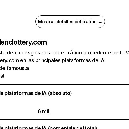
Mostrar detalles del tráfico →
de
nclottery.com
nstante un desglose claro del tráfico procedente de 
ery.com en las principales plataformas de IA:
 de famous.ai
s!
e plataformas de IA (absoluto)
6 mil
e plataformas de IA (porcentaje del total)