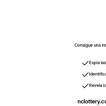
Consigue una in
Espía la
Identifi
Revela l
nclottery.