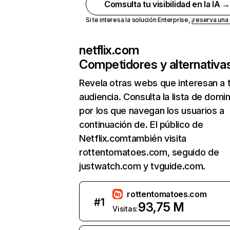
Comsulta tu visibilidad en la IA 
Si te interesa la solución Enterprise,
¡reserva un
netflix.com
Competidores y alternativa
Revela otras webs que interesan a 
audiencia. Consulta la lista de domi
por los que navegan los usuarios a
continuación de. El público de
Netflix.comtambién visita
rottentomatoes.com, seguido de
justwatch.com y tvguide.com.
rottentomatoes.com
#
1
93,75 M
Visitas: