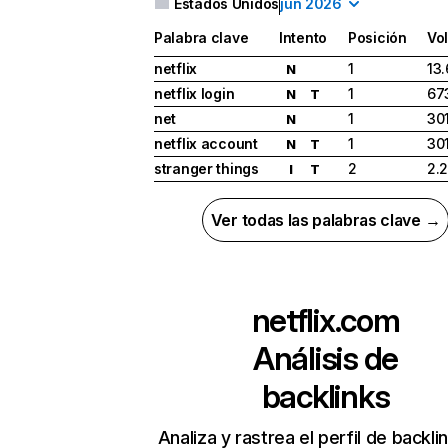
Estados Unidos
jun 2026
Palabra clave
Intento
Posición
Vo
netflix
1
13
N
netflix login
1
67
N
T
net
1
30
N
netflix account
1
30
N
T
stranger things
2
2.
I
T
Ver todas las palabras clave →
netflix.com
Análisis de
backlinks
Analiza y rastrea el perfil de backli