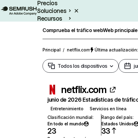
Precios
Soluciones
Recursos
Empresas
Comprueba el tráfico web
Web principale
Principal
/
netflix.com
Última actualización:
Todos los dispositivos
j
netflix.com
junio de 2026 Estadísticas de tráfic
Entretenimiento
Servicios en línea
Clasificación mundial
:
Rango del país
:
En todo el mundo
Estados Unidos
23
33