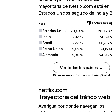
mayoritaria de Netflix.com está en
Estados Unidos seguido de India y Br
Todos los a
País
Estados Unidos
20,63 %
260,23 
India
5,92 %
74,69 
Brasil
5,27 %
66,46 
Reino Unido
4,69 %
59,15 
Alemania
4,36 %
54,96 
Ver todos los países →
10 veces más información diaria. ¡Gratis!
netflix.com
Trayectoria del tráfico web
Averigua por dónde navegan los