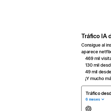
Tráfico IA 
Consigue al i
aparece netfli
469 mil visi
130 mil des
49 mil desd
¡Y mucho má
Tráfico desd
6 meses