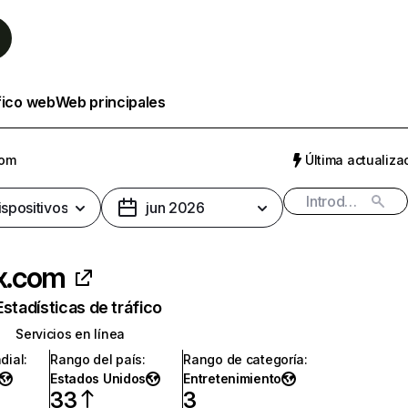
fico web
Web principales
com
Última actualizac
ispositivos
jun 2026
ix.com
Estadísticas de tráfico
Servicios en línea
dial
:
Rango del país
:
Rango de categoría
:
Estados Unidos
Entretenimiento
33
3