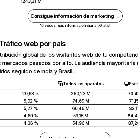
1243,31 M
Consigue información de marketing →
10 veces más información diaria. ¡Gratis!
Tráfico web por país
stribución global de los visitantes web de tu competen
 mercados pasados por alto. La audiencia mayoritaria 
dos seguido de India y Brasil.
Todos los aparatos
Escr
20,63 %
260,23 M
73,4
5,92 %
74,69 M
71,1
5,27 %
66,46 M
82,1
4,69 %
59,15 M
84,
4,36 %
54,96 M
87,2