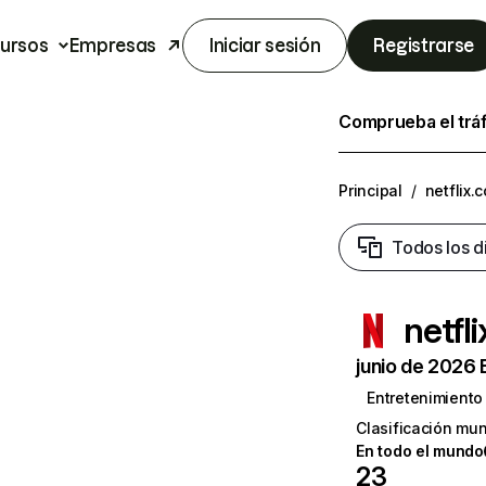
ursos
Empresas
Iniciar sesión
Registrarse
Comprueba el trá
Principal
/
netflix.
Todos los d
netfl
junio de 2026 
Entretenimiento
Clasificación mun
En todo el mundo
23