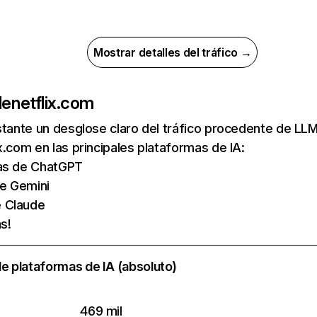
Mostrar detalles del tráfico →
de
netflix.com
nstante un desglose claro del tráfico procedente de 
x.com en las principales plataformas de IA:
tas de ChatGPT
de Gemini
e Claude
s!
e plataformas de IA (absoluto)
469 mil