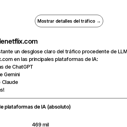
Mostrar detalles del tráfico →
de
netflix.com
nstante un desglose claro del tráfico procedente de 
x.com en las principales plataformas de IA:
tas de ChatGPT
de Gemini
e Claude
s!
e plataformas de IA (absoluto)
469 mil