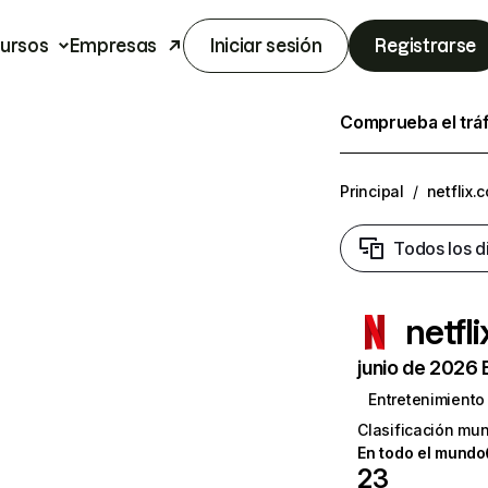
ursos
Empresas
Iniciar sesión
Registrarse
Comprueba el trá
Principal
/
netflix.
Todos los d
netfl
junio de 2026 
Entretenimiento
Clasificación mun
En todo el mundo
23