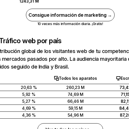
1243,31 M
Consigue información de marketing →
10 veces más información diaria. ¡Gratis!
Tráfico web por país
stribución global de los visitantes web de tu competen
 mercados pasados por alto. La audiencia mayoritaria 
dos seguido de India y Brasil.
Todos los aparatos
Escr
20,63 %
260,23 M
73,4
5,92 %
74,69 M
71,1
5,27 %
66,46 M
82,1
4,69 %
59,15 M
84,
4,36 %
54,96 M
87,2