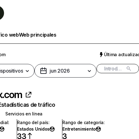
fico web
Web principales
com
Última actualizac
ispositivos
jun 2026
ix.com
Estadísticas de tráfico
Servicios en línea
dial
:
Rango del país
:
Rango de categoría
:
Estados Unidos
Entretenimiento
33
3