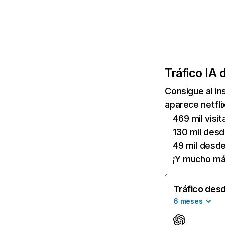
Tráfico IA 
Consigue al i
aparece netfli
469 mil visi
130 mil des
49 mil desd
¡Y mucho má
Tráfico desd
6 meses