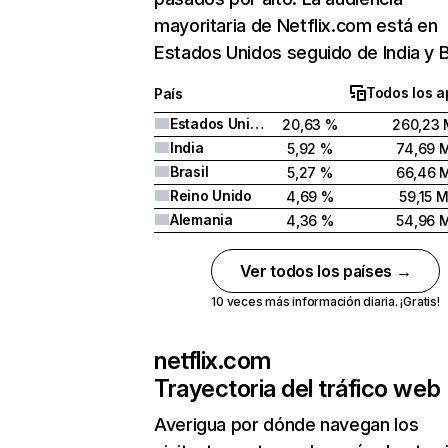
mayoritaria de Netflix.com está en
Estados Unidos seguido de India y Br
Todos los a
País
Estados Unidos
20,63 %
260,23 
India
5,92 %
74,69 
Brasil
5,27 %
66,46 
Reino Unido
4,69 %
59,15 
Alemania
4,36 %
54,96 
Ver todos los países →
10 veces más información diaria. ¡Gratis!
netflix.com
Trayectoria del tráfico web
Averigua por dónde navegan los