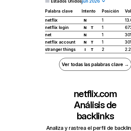
Estados Unidos
jun 2026
Palabra clave
Intento
Posición
Vo
netflix
1
13
N
netflix login
1
67
N
T
net
1
30
N
netflix account
1
30
N
T
stranger things
2
2.
I
T
Ver todas las palabras clave →
netflix.com
Análisis de
backlinks
Analiza y rastrea el perfil de backli