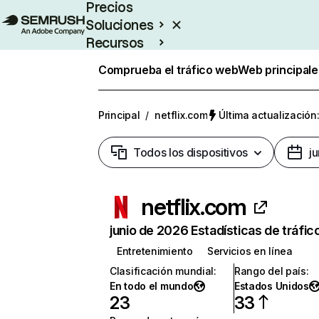
Precios
Soluciones
Recursos
Empresas
Comprueba el tráfico web
Web principale
Principal
/
netflix.com
Última actualización:
Todos los dispositivos
j
netflix.com
junio de 2026 Estadísticas de tráfic
Entretenimiento
Servicios en línea
Clasificación mundial
:
Rango del país
:
En todo el mundo
Estados Unidos
23
33