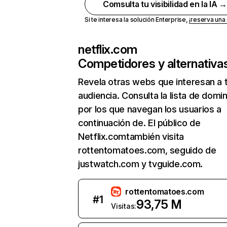
Comsulta tu visibilidad en la IA 
Si te interesa la solución Enterprise,
¡reserva un
netflix.com
Competidores y alternativa
Revela otras webs que interesan a 
audiencia. Consulta la lista de domi
por los que navegan los usuarios a
continuación de. El público de
Netflix.comtambién visita
rottentomatoes.com, seguido de
justwatch.com y tvguide.com.
rottentomatoes.com
#
1
93,75 M
Visitas: