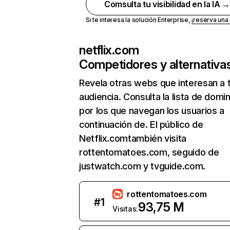
Comsulta tu visibilidad en la IA 
Si te interesa la solución Enterprise,
¡reserva un
netflix.com
Competidores y alternativa
Revela otras webs que interesan a 
audiencia. Consulta la lista de domi
por los que navegan los usuarios a
continuación de. El público de
Netflix.comtambién visita
rottentomatoes.com, seguido de
justwatch.com y tvguide.com.
rottentomatoes.com
#
1
93,75 M
Visitas: