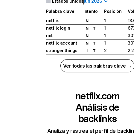
Estados Unidos
jun 2026
Palabra clave
Intento
Posición
Vo
netflix
1
13
N
netflix login
1
67
N
T
net
1
30
N
netflix account
1
30
N
T
stranger things
2
2.
I
T
Ver todas las palabras clave →
netflix.com
Análisis de
backlinks
Analiza y rastrea el perfil de backli