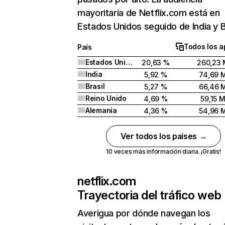
mayoritaria de Netflix.com está en
Estados Unidos seguido de India y Br
Todos los a
País
Estados Unidos
20,63 %
260,23 
India
5,92 %
74,69 
Brasil
5,27 %
66,46 
Reino Unido
4,69 %
59,15 
Alemania
4,36 %
54,96 
Ver todos los países →
10 veces más información diaria. ¡Gratis!
netflix.com
Trayectoria del tráfico web
Averigua por dónde navegan los