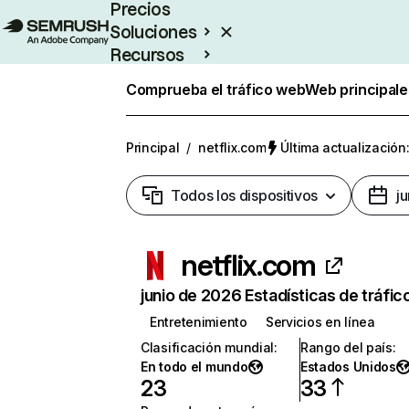
Precios
Soluciones
Recursos
Empresas
Comprueba el tráfico web
Web principale
Principal
/
netflix.com
Última actualización:
Todos los dispositivos
j
netflix.com
junio de 2026 Estadísticas de tráfic
Entretenimiento
Servicios en línea
Clasificación mundial
:
Rango del país
:
En todo el mundo
Estados Unidos
23
33