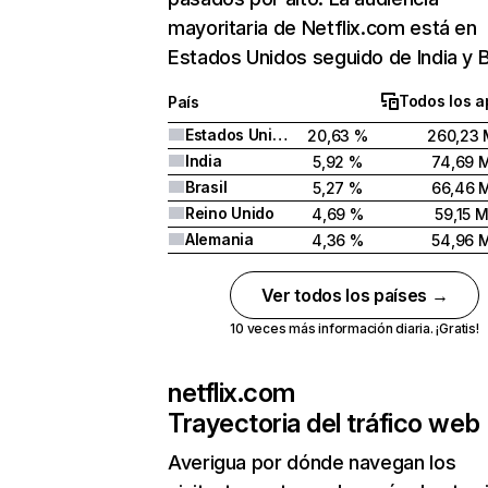
mayoritaria de Netflix.com está en
Estados Unidos seguido de India y Br
Todos los a
País
Estados Unidos
20,63 %
260,23 
India
5,92 %
74,69 
Brasil
5,27 %
66,46 
Reino Unido
4,69 %
59,15 
Alemania
4,36 %
54,96 
Ver todos los países →
10 veces más información diaria. ¡Gratis!
netflix.com
Trayectoria del tráfico web
Averigua por dónde navegan los