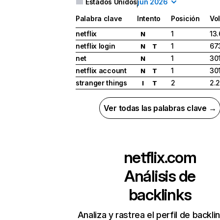
Estados Unidos
jun 2026
Palabra clave
Intento
Posición
Vo
netflix
1
13
N
netflix login
1
67
N
T
net
1
30
N
netflix account
1
30
N
T
stranger things
2
2.
I
T
Ver todas las palabras clave →
netflix.com
Análisis de
backlinks
Analiza y rastrea el perfil de backli