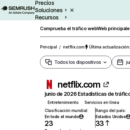
Precios
Soluciones
Recursos
Empresas
Comprueba el tráfico web
Web principale
Principal
/
netflix.com
Última actualización:
Todos los dispositivos
j
netflix.com
junio de 2026 Estadísticas de tráfic
Entretenimiento
Servicios en línea
Clasificación mundial
:
Rango del país
:
En todo el mundo
Estados Unidos
23
33