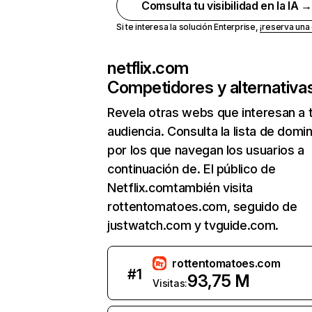
Comsulta tu visibilidad en la IA 
Si te interesa la solución Enterprise,
¡reserva un
netflix.com
Competidores y alternativa
Revela otras webs que interesan a 
audiencia. Consulta la lista de domi
por los que navegan los usuarios a
continuación de. El público de
Netflix.comtambién visita
rottentomatoes.com, seguido de
justwatch.com y tvguide.com.
rottentomatoes.com
#
1
93,75 M
Visitas: