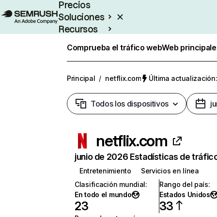
Precios
Soluciones
Recursos
Empresas
Comprueba el tráfico web
Web principale
Principal
/
netflix.com
Última actualización:
Todos los dispositivos
j
netflix.com
junio de 2026 Estadísticas de tráfic
Entretenimiento
Servicios en línea
Clasificación mundial
:
Rango del país
:
En todo el mundo
Estados Unidos
23
33