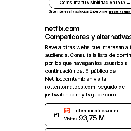
Comsulta tu visibilidad en la IA 
Si te interesa la solución Enterprise,
¡reserva un
netflix.com
Competidores y alternativa
Revela otras webs que interesan a 
audiencia. Consulta la lista de domi
por los que navegan los usuarios a
continuación de. El público de
Netflix.comtambién visita
rottentomatoes.com, seguido de
justwatch.com y tvguide.com.
rottentomatoes.com
#
1
93,75 M
Visitas: