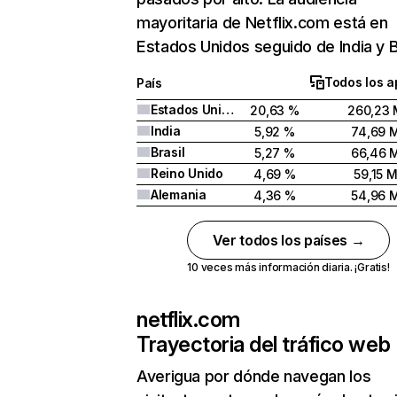
mayoritaria de Netflix.com está en
Estados Unidos seguido de India y Br
Todos los a
País
Estados Unidos
20,63 %
260,23 
India
5,92 %
74,69 
Brasil
5,27 %
66,46 
Reino Unido
4,69 %
59,15 
Alemania
4,36 %
54,96 
Ver todos los países →
10 veces más información diaria. ¡Gratis!
netflix.com
Trayectoria del tráfico web
Averigua por dónde navegan los