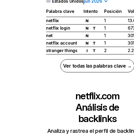
Estados Unidos
jun 2026
Palabra clave
Intento
Posición
Vo
netflix
1
13
N
netflix login
1
67
N
T
net
1
30
N
netflix account
1
30
N
T
stranger things
2
2.
I
T
Ver todas las palabras clave →
netflix.com
Análisis de
backlinks
Analiza y rastrea el perfil de backli