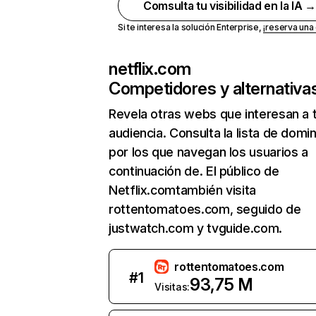
Comsulta tu visibilidad en la IA 
Si te interesa la solución Enterprise,
¡reserva un
netflix.com
Competidores y alternativa
Revela otras webs que interesan a 
audiencia. Consulta la lista de domi
por los que navegan los usuarios a
continuación de. El público de
Netflix.comtambién visita
rottentomatoes.com, seguido de
justwatch.com y tvguide.com.
rottentomatoes.com
#
1
93,75 M
Visitas: