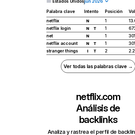
Estados Unidos
jun 2026
Palabra clave
Intento
Posición
Vo
netflix
1
13
N
netflix login
1
67
N
T
net
1
30
N
netflix account
1
30
N
T
stranger things
2
2.
I
T
Ver todas las palabras clave →
netflix.com
Análisis de
backlinks
Analiza y rastrea el perfil de backli