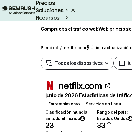
Precios
Soluciones
Recursos
Empresas
Comprueba el tráfico web
Web principale
Principal
/
netflix.com
Última actualización:
Todos los dispositivos
j
netflix.com
junio de 2026 Estadísticas de tráfic
Entretenimiento
Servicios en línea
Clasificación mundial
:
Rango del país
:
En todo el mundo
Estados Unidos
23
33