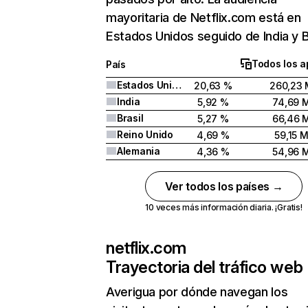
mayoritaria de Netflix.com está en
Estados Unidos seguido de India y Br
Todos los a
País
Estados Unidos
20,63 %
260,23 
India
5,92 %
74,69 
Brasil
5,27 %
66,46 
Reino Unido
4,69 %
59,15 
Alemania
4,36 %
54,96 
Ver todos los países →
10 veces más información diaria. ¡Gratis!
netflix.com
Trayectoria del tráfico web
Averigua por dónde navegan los