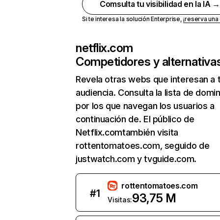
Comsulta tu visibilidad en la IA 
Si te interesa la solución Enterprise,
¡reserva un
netflix.com
Competidores y alternativa
Revela otras webs que interesan a 
audiencia. Consulta la lista de domi
por los que navegan los usuarios a
continuación de. El público de
Netflix.comtambién visita
rottentomatoes.com, seguido de
justwatch.com y tvguide.com.
rottentomatoes.com
#
1
93,75 M
Visitas: