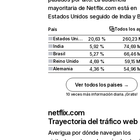
mayoritaria de Netflix.com está en
Estados Unidos seguido de India y Br
Todos los a
País
Estados Unidos
20,63 %
260,23 
India
5,92 %
74,69 
Brasil
5,27 %
66,46 
Reino Unido
4,69 %
59,15 
Alemania
4,36 %
54,96 
Ver todos los países →
10 veces más información diaria. ¡Gratis!
netflix.com
Trayectoria del tráfico web
Averigua por dónde navegan los