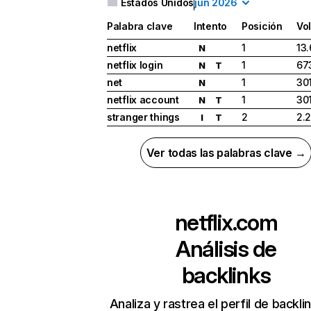
Estados Unidos
jun 2026
Palabra clave
Intento
Posición
Vo
netflix
1
13
N
netflix login
1
67
N
T
net
1
30
N
netflix account
1
30
N
T
stranger things
2
2.
I
T
Ver todas las palabras clave →
netflix.com
Análisis de
backlinks
Analiza y rastrea el perfil de backli