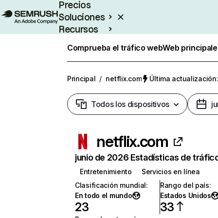
Precios
Soluciones
Recursos
Empresas
Comprueba el tráfico web
Web principale
Principal
/
netflix.com
Última actualización:
Todos los dispositivos
j
netflix.com
junio de 2026 Estadísticas de tráfic
Entretenimiento
Servicios en línea
Clasificación mundial
:
Rango del país
:
En todo el mundo
Estados Unidos
23
33