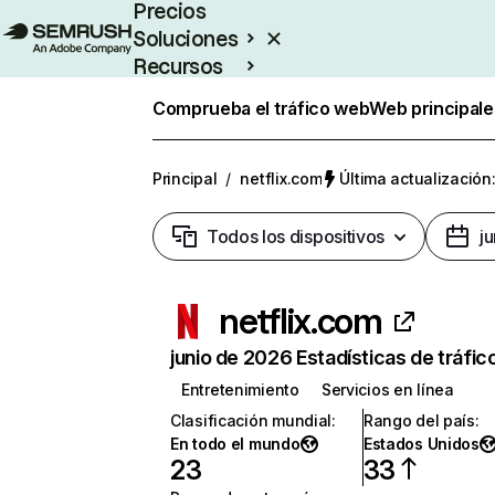
Precios
Soluciones
Recursos
Empresas
Comprueba el tráfico web
Web principale
Principal
/
netflix.com
Última actualización:
Todos los dispositivos
j
netflix.com
junio de 2026 Estadísticas de tráfic
Entretenimiento
Servicios en línea
Clasificación mundial
:
Rango del país
:
En todo el mundo
Estados Unidos
23
33