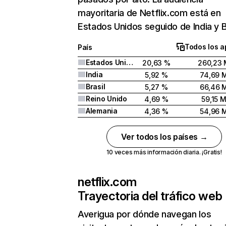
mayoritaria de Netflix.com está en
Estados Unidos seguido de India y Br
Todos los a
País
Estados Unidos
20,63 %
260,23 
India
5,92 %
74,69 
Brasil
5,27 %
66,46 
Reino Unido
4,69 %
59,15 
Alemania
4,36 %
54,96 
Ver todos los países →
10 veces más información diaria. ¡Gratis!
netflix.com
Trayectoria del tráfico web
Averigua por dónde navegan los