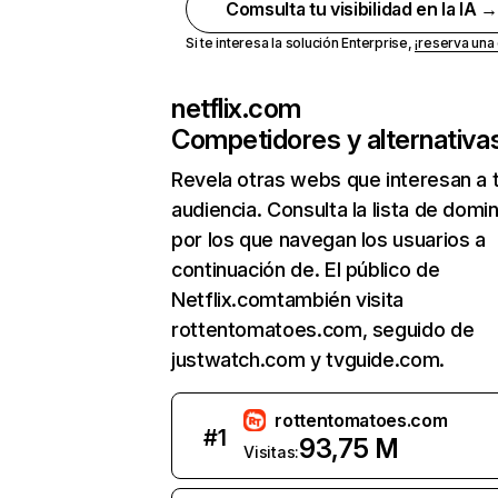
Comsulta tu visibilidad en la IA 
Si te interesa la solución Enterprise,
¡reserva un
netflix.com
Competidores y alternativa
Revela otras webs que interesan a 
audiencia. Consulta la lista de domi
por los que navegan los usuarios a
continuación de. El público de
Netflix.comtambién visita
rottentomatoes.com, seguido de
justwatch.com y tvguide.com.
rottentomatoes.com
#
1
93,75 M
Visitas: