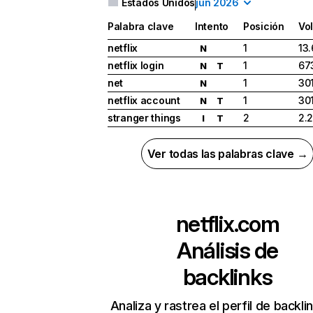
Estados Unidos
jun 2026
Palabra clave
Intento
Posición
Vo
netflix
1
13
N
netflix login
1
67
N
T
net
1
30
N
netflix account
1
30
N
T
stranger things
2
2.
I
T
Ver todas las palabras clave →
netflix.com
Análisis de
backlinks
Analiza y rastrea el perfil de backli