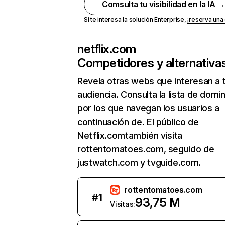
Comsulta tu visibilidad en la IA 
Si te interesa la solución Enterprise,
¡reserva un
netflix.com
Competidores y alternativa
Revela otras webs que interesan a 
audiencia. Consulta la lista de domi
por los que navegan los usuarios a
continuación de. El público de
Netflix.comtambién visita
rottentomatoes.com, seguido de
justwatch.com y tvguide.com.
rottentomatoes.com
#
1
93,75 M
Visitas: