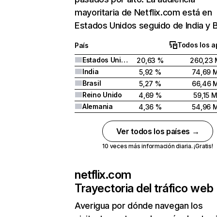
mayoritaria de Netflix.com está en
Estados Unidos seguido de India y Br
Todos los a
País
Estados Unidos
20,63 %
260,23 
India
5,92 %
74,69 
Brasil
5,27 %
66,46 
Reino Unido
4,69 %
59,15 
Alemania
4,36 %
54,96 
Ver todos los países →
10 veces más información diaria. ¡Gratis!
netflix.com
Trayectoria del tráfico web
Averigua por dónde navegan los