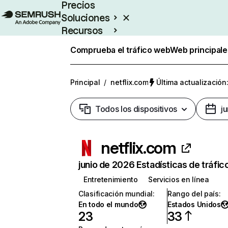
Precios
Soluciones
Recursos
Empresas
Comprueba el tráfico web
Web principale
Principal
/
netflix.com
Última actualización:
Todos los dispositivos
j
netflix.com
junio de 2026 Estadísticas de tráfic
Entretenimiento
Servicios en línea
Clasificación mundial
:
Rango del país
:
En todo el mundo
Estados Unidos
23
33