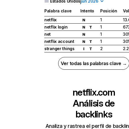
Estados Unidos
jun 2026
Palabra clave
Intento
Posición
Vo
netflix
1
13
N
netflix login
1
67
N
T
net
1
30
N
netflix account
1
30
N
T
stranger things
2
2.
I
T
Ver todas las palabras clave →
netflix.com
Análisis de
backlinks
Analiza y rastrea el perfil de backli