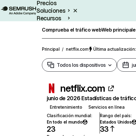
Precios
Soluciones
Recursos
Empresas
Comprueba el tráfico web
Web principale
Principal
/
netflix.com
Última actualización:
Todos los dispositivos
j
netflix.com
junio de 2026 Estadísticas de tráfic
Entretenimiento
Servicios en línea
Clasificación mundial
:
Rango del país
:
En todo el mundo
Estados Unidos
23
33