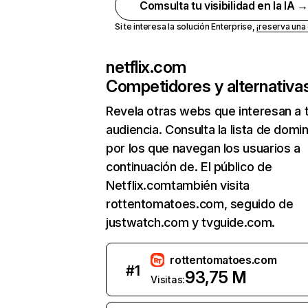
Comsulta tu visibilidad en la IA 
Si te interesa la solución Enterprise,
¡reserva un
netflix.com
Competidores y alternativa
Revela otras webs que interesan a 
audiencia. Consulta la lista de domi
por los que navegan los usuarios a
continuación de. El público de
Netflix.comtambién visita
rottentomatoes.com, seguido de
justwatch.com y tvguide.com.
rottentomatoes.com
#
1
93,75 M
Visitas: