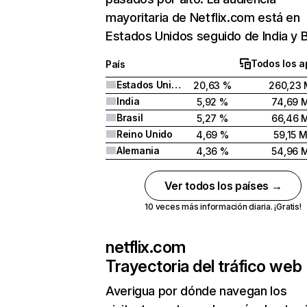
mayoritaria de Netflix.com está en
Estados Unidos seguido de India y Br
Todos los a
País
Estados Unidos
20,63 %
260,23 
India
5,92 %
74,69 
Brasil
5,27 %
66,46 
Reino Unido
4,69 %
59,15 
Alemania
4,36 %
54,96 
Ver todos los países →
10 veces más información diaria. ¡Gratis!
netflix.com
Trayectoria del tráfico web
Averigua por dónde navegan los