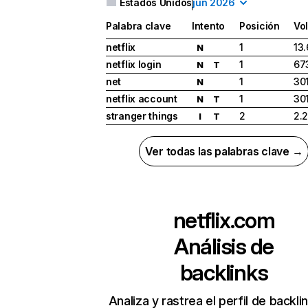
Estados Unidos
jun 2026
Palabra clave
Intento
Posición
Vo
netflix
1
13
N
netflix login
1
67
N
T
net
1
30
N
netflix account
1
30
N
T
stranger things
2
2.
I
T
Ver todas las palabras clave →
netflix.com
Análisis de
backlinks
Analiza y rastrea el perfil de backli