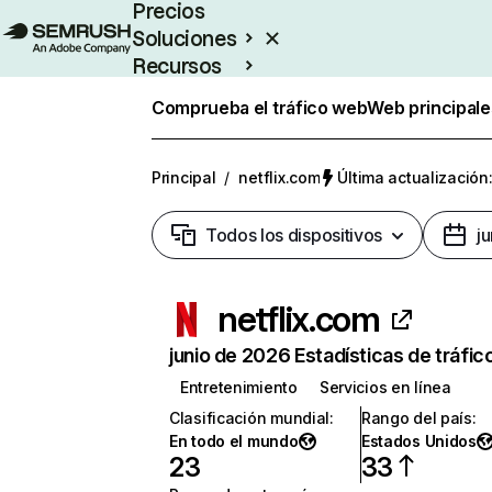
Precios
Soluciones
Recursos
Empresas
Comprueba el tráfico web
Web principale
Principal
/
netflix.com
Última actualización:
Todos los dispositivos
j
netflix.com
junio de 2026 Estadísticas de tráfic
Entretenimiento
Servicios en línea
Clasificación mundial
:
Rango del país
:
En todo el mundo
Estados Unidos
23
33