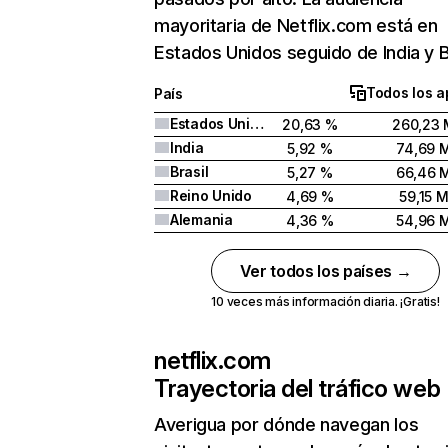
mayoritaria de Netflix.com está en
Estados Unidos seguido de India y Br
Todos los a
País
Estados Unidos
20,63 %
260,23 
India
5,92 %
74,69 
Brasil
5,27 %
66,46 
Reino Unido
4,69 %
59,15 
Alemania
4,36 %
54,96 
Ver todos los países →
10 veces más información diaria. ¡Gratis!
netflix.com
Trayectoria del tráfico web
Averigua por dónde navegan los