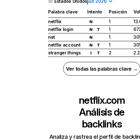
Estados Unidos
jun 2026
Palabra clave
Intento
Posición
Vo
netflix
1
13
N
netflix login
1
67
N
T
net
1
30
N
netflix account
1
30
N
T
stranger things
2
2.
I
T
Ver todas las palabras clave →
netflix.com
Análisis de
backlinks
Analiza y rastrea el perfil de backli