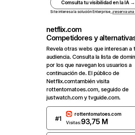
Comsulta tu visibilidad en la IA 
Si te interesa la solución Enterprise,
¡reserva un
netflix.com
Competidores y alternativa
Revela otras webs que interesan a 
audiencia. Consulta la lista de domi
por los que navegan los usuarios a
continuación de. El público de
Netflix.comtambién visita
rottentomatoes.com, seguido de
justwatch.com y tvguide.com.
rottentomatoes.com
#
1
93,75 M
Visitas: