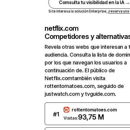
Comsulta tu visibilidad en la IA 
Si te interesa la solución Enterprise,
¡reserva un
netflix.com
Competidores y alternativa
Revela otras webs que interesan a 
audiencia. Consulta la lista de domi
por los que navegan los usuarios a
continuación de. El público de
Netflix.comtambién visita
rottentomatoes.com, seguido de
justwatch.com y tvguide.com.
rottentomatoes.com
#
1
93,75 M
Visitas: