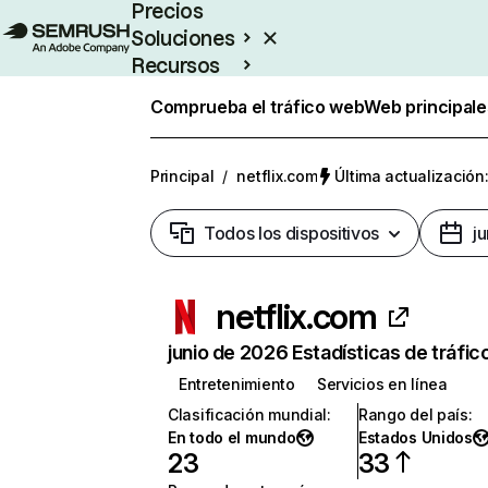
Precios
Soluciones
Recursos
Empresas
Comprueba el tráfico web
Web principale
Principal
/
netflix.com
Última actualización:
Todos los dispositivos
j
netflix.com
junio de 2026 Estadísticas de tráfic
Entretenimiento
Servicios en línea
Clasificación mundial
:
Rango del país
:
En todo el mundo
Estados Unidos
23
33