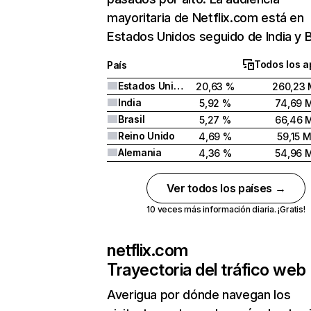
mayoritaria de Netflix.com está en
Estados Unidos seguido de India y Br
Todos los a
País
Estados Unidos
20,63 %
260,23 
India
5,92 %
74,69 
Brasil
5,27 %
66,46 
Reino Unido
4,69 %
59,15 
Alemania
4,36 %
54,96 
Ver todos los países →
10 veces más información diaria. ¡Gratis!
netflix.com
Trayectoria del tráfico web
Averigua por dónde navegan los