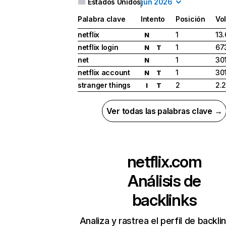
Estados Unidos
jun 2026
Palabra clave
Intento
Posición
Vo
netflix
1
13
N
netflix login
1
67
N
T
net
1
30
N
netflix account
1
30
N
T
stranger things
2
2.
I
T
Ver todas las palabras clave →
netflix.com
Análisis de
backlinks
Analiza y rastrea el perfil de backli