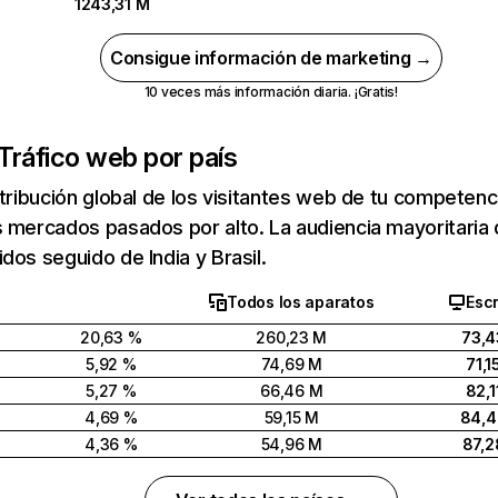
1243,31 M
Consigue información de marketing →
10 veces más información diaria. ¡Gratis!
Tráfico web por país
stribución global de los visitantes web de tu competen
 mercados pasados por alto. La audiencia mayoritaria 
dos seguido de India y Brasil.
Todos los aparatos
Escr
20,63 %
260,23 M
73,4
5,92 %
74,69 M
71,1
5,27 %
66,46 M
82,1
4,69 %
59,15 M
84,
4,36 %
54,96 M
87,2