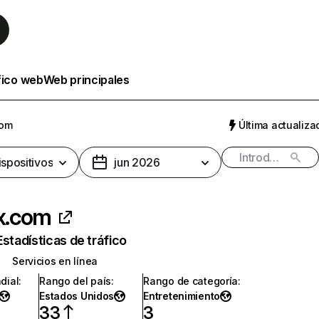
fico web
Web principales
com
Última actualizac
ispositivos
jun 2026
ix.com
Estadísticas de tráfico
Servicios en línea
dial
:
Rango del país
:
Rango de categoría
:
Estados Unidos
Entretenimiento
33
3