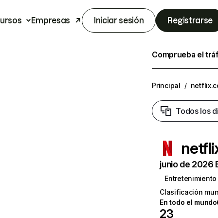
ursos
Empresas
Iniciar sesión
Registrarse
Comprueba el trá
Principal
/
netflix.
Todos los d
netfl
junio de 2026 
Entretenimiento
Clasificación mun
En todo el mundo
23