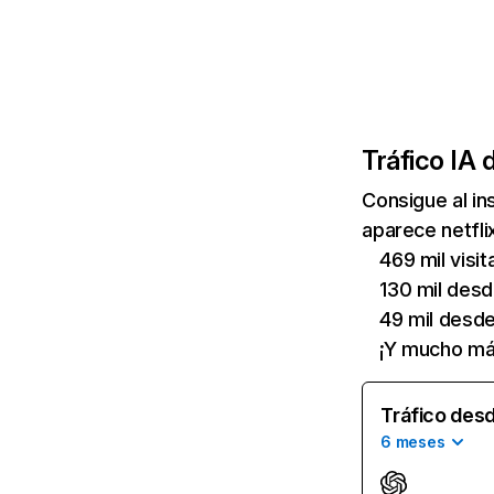
Tráfico IA 
Consigue al i
aparece netfli
469 mil visi
130 mil des
49 mil desd
¡Y mucho má
Tráfico desd
6 meses