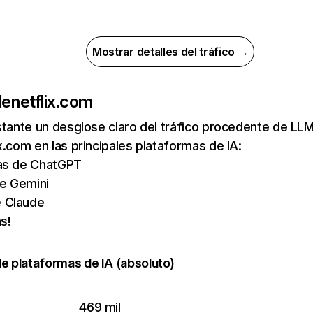
Mostrar detalles del tráfico →
de
netflix.com
nstante un desglose claro del tráfico procedente de 
x.com en las principales plataformas de IA:
tas de ChatGPT
de Gemini
e Claude
s!
e plataformas de IA (absoluto)
469 mil