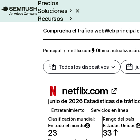
Precios
Soluciones
Recursos
Empresas
Comprueba el tráfico web
Web principale
Principal
/
netflix.com
Última actualización:
Todos los dispositivos
j
netflix.com
junio de 2026 Estadísticas de tráfic
Entretenimiento
Servicios en línea
Clasificación mundial
:
Rango del país
:
En todo el mundo
Estados Unidos
23
33