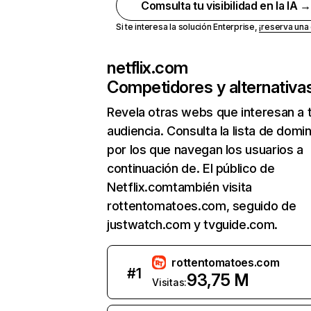
Comsulta tu visibilidad en la IA 
Si te interesa la solución Enterprise,
¡reserva un
netflix.com
Competidores y alternativa
Revela otras webs que interesan a 
audiencia. Consulta la lista de domi
por los que navegan los usuarios a
continuación de. El público de
Netflix.comtambién visita
rottentomatoes.com, seguido de
justwatch.com y tvguide.com.
rottentomatoes.com
#
1
93,75 M
Visitas: