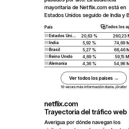
mayoritaria de Netflix.com está en
Estados Unidos seguido de India y Br
Todos los a
País
Estados Unidos
20,63 %
260,23 
India
5,92 %
74,69 
Brasil
5,27 %
66,46 
Reino Unido
4,69 %
59,15 
Alemania
4,36 %
54,96 
Ver todos los países →
10 veces más información diaria. ¡Gratis!
netflix.com
Trayectoria del tráfico web
Averigua por dónde navegan los