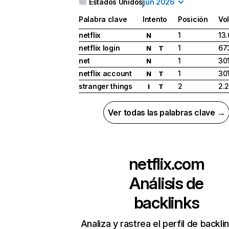
Estados Unidos
jun 2026
Palabra clave
Intento
Posición
Vo
netflix
1
13
N
netflix login
1
67
N
T
net
1
30
N
netflix account
1
30
N
T
stranger things
2
2.
I
T
Ver todas las palabras clave →
netflix.com
Análisis de
backlinks
Analiza y rastrea el perfil de backli