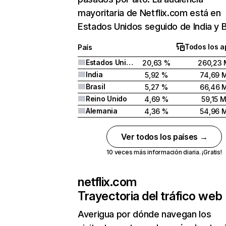
mayoritaria de Netflix.com está en
Estados Unidos seguido de India y Br
Todos los a
País
Estados Unidos
20,63 %
260,23 
India
5,92 %
74,69 
Brasil
5,27 %
66,46 
Reino Unido
4,69 %
59,15 
Alemania
4,36 %
54,96 
Ver todos los países →
10 veces más información diaria. ¡Gratis!
netflix.com
Trayectoria del tráfico web
Averigua por dónde navegan los