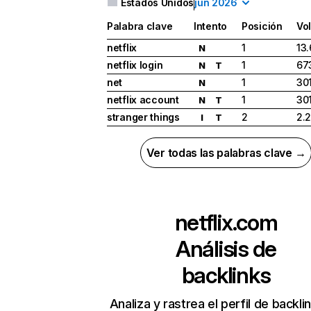
Estados Unidos
jun 2026
Palabra clave
Intento
Posición
Vo
netflix
1
13
N
netflix login
1
67
N
T
net
1
30
N
netflix account
1
30
N
T
stranger things
2
2.
I
T
Ver todas las palabras clave →
netflix.com
Análisis de
backlinks
Analiza y rastrea el perfil de backli