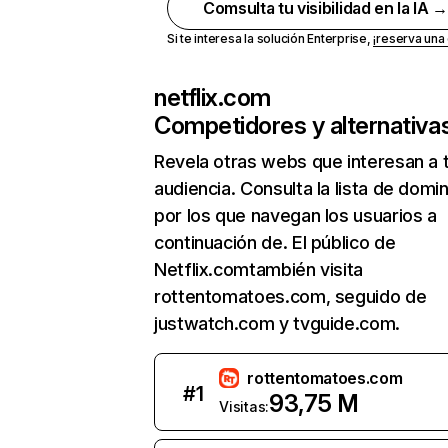
Comsulta tu visibilidad en la IA 
Si te interesa la solución Enterprise,
¡reserva un
netflix.com
Competidores y alternativa
Revela otras webs que interesan a 
audiencia. Consulta la lista de domi
por los que navegan los usuarios a
continuación de. El público de
Netflix.comtambién visita
rottentomatoes.com, seguido de
justwatch.com y tvguide.com.
rottentomatoes.com
#
1
93,75 M
Visitas: