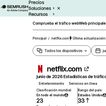
Precios
Soluciones
Recursos
Empresas
Comprueba el tráfico web
Web principale
Principal
/
netflix.com
Última actualización:
Todos los dispositivos
j
netflix.com
junio de 2026 Estadísticas de tráfic
Entretenimiento
Servicios en línea
Clasificación mundial
:
Rango del país
:
En todo el mundo
Estados Unidos
23
33