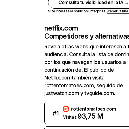
Comsulta tu visibilidad en la IA 
Si te interesa la solución Enterprise,
¡reserva un
netflix.com
Competidores y alternativa
Revela otras webs que interesan a 
audiencia. Consulta la lista de domi
por los que navegan los usuarios a
continuación de. El público de
Netflix.comtambién visita
rottentomatoes.com, seguido de
justwatch.com y tvguide.com.
rottentomatoes.com
#
1
93,75 M
Visitas: