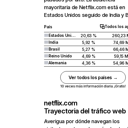
mayoritaria de Netflix.com está en
Estados Unidos seguido de India y Br
Todos los a
País
Estados Unidos
20,63 %
260,23 
India
5,92 %
74,69 
Brasil
5,27 %
66,46 
Reino Unido
4,69 %
59,15 
Alemania
4,36 %
54,96 
Ver todos los países →
10 veces más información diaria. ¡Gratis!
netflix.com
Trayectoria del tráfico web
Averigua por dónde navegan los