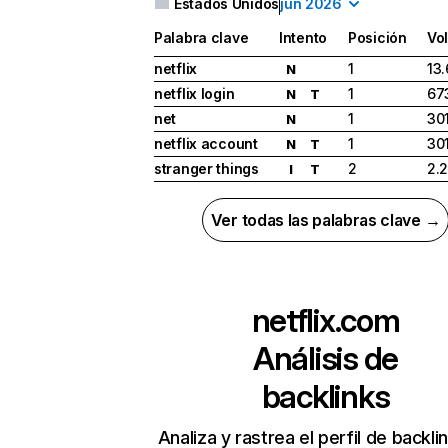
Estados Unidos
jun 2026
Palabra clave
Intento
Posición
Vo
netflix
1
13
N
netflix login
1
67
N
T
net
1
30
N
netflix account
1
30
N
T
stranger things
2
2.
I
T
Ver todas las palabras clave →
netflix.com
Análisis de
backlinks
Analiza y rastrea el perfil de backli