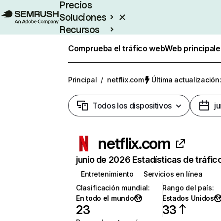
Precios
Soluciones
Recursos
Empresas
Comprueba el tráfico web
Web principale
Principal
/
netflix.com
Última actualización:
Todos los dispositivos
j
netflix.com
junio de 2026 Estadísticas de tráfic
Entretenimiento
Servicios en línea
Clasificación mundial
:
Rango del país
:
En todo el mundo
Estados Unidos
23
33