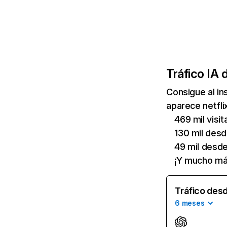
Tráfico IA 
Consigue al i
aparece netfli
469 mil visi
130 mil des
49 mil desd
¡Y mucho má
Tráfico desd
6 meses