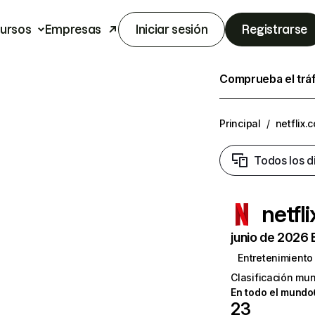
ursos
Empresas
Iniciar sesión
Registrarse
Comprueba el trá
Principal
/
netflix.
Todos los d
netfl
junio de 2026 
Entretenimiento
Clasificación mun
En todo el mundo
23