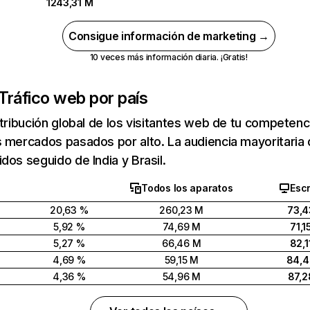
1243,31 M
Consigue información de marketing →
10 veces más información diaria. ¡Gratis!
Tráfico web por país
stribución global de los visitantes web de tu competen
 mercados pasados por alto. La audiencia mayoritaria 
dos seguido de India y Brasil.
Todos los aparatos
Escr
20,63 %
260,23 M
73,4
5,92 %
74,69 M
71,1
5,27 %
66,46 M
82,1
4,69 %
59,15 M
84,
4,36 %
54,96 M
87,2