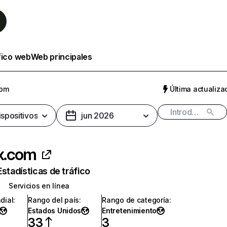
fico web
Web principales
com
Última actualizac
ispositivos
jun 2026
ix.com
Estadísticas de tráfico
Servicios en línea
dial
:
Rango del país
:
Rango de categoría
:
Estados Unidos
Entretenimiento
33
3