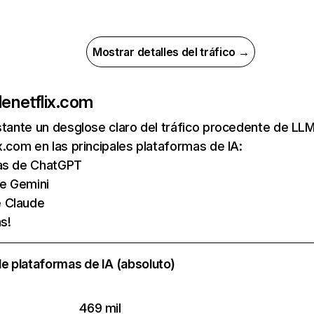
Mostrar detalles del tráfico →
de
netflix.com
nstante un desglose claro del tráfico procedente de 
x.com en las principales plataformas de IA:
tas de ChatGPT
de Gemini
e Claude
s!
e plataformas de IA (absoluto)
469 mil