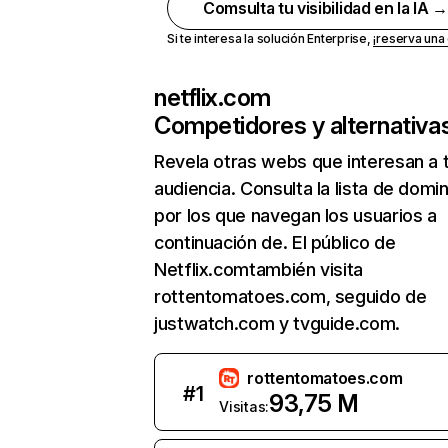
Comsulta tu visibilidad en la IA 
Si te interesa la solución Enterprise,
¡reserva un
netflix.com
Competidores y alternativa
Revela otras webs que interesan a 
audiencia. Consulta la lista de domi
por los que navegan los usuarios a
continuación de. El público de
Netflix.comtambién visita
rottentomatoes.com, seguido de
justwatch.com y tvguide.com.
rottentomatoes.com
#
1
93,75 M
Visitas: