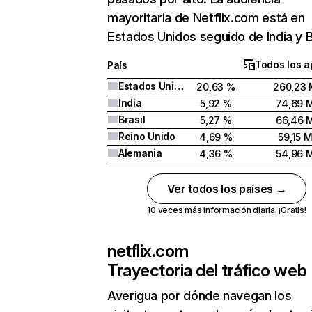
mayoritaria de Netflix.com está en
Estados Unidos seguido de India y Br
Todos los a
País
Estados Unidos
20,63 %
260,23 
India
5,92 %
74,69 
Brasil
5,27 %
66,46 
Reino Unido
4,69 %
59,15 
Alemania
4,36 %
54,96 
Ver todos los países →
10 veces más información diaria. ¡Gratis!
netflix.com
Trayectoria del tráfico web
Averigua por dónde navegan los