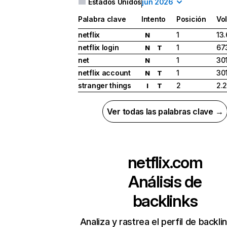
Estados Unidos
jun 2026
Palabra clave
Intento
Posición
Vo
netflix
1
13
N
netflix login
1
67
N
T
net
1
30
N
netflix account
1
30
N
T
stranger things
2
2.
I
T
Ver todas las palabras clave →
netflix.com
Análisis de
backlinks
Analiza y rastrea el perfil de backli