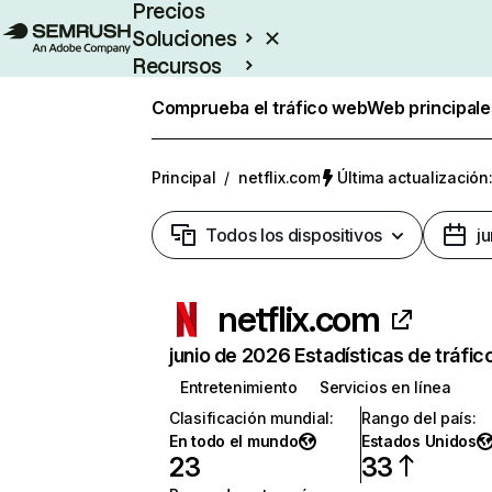
Precios
Soluciones
Recursos
Empresas
Comprueba el tráfico web
Web principale
Principal
/
netflix.com
Última actualización:
Todos los dispositivos
j
netflix.com
junio de 2026 Estadísticas de tráfic
Entretenimiento
Servicios en línea
Clasificación mundial
:
Rango del país
:
En todo el mundo
Estados Unidos
23
33