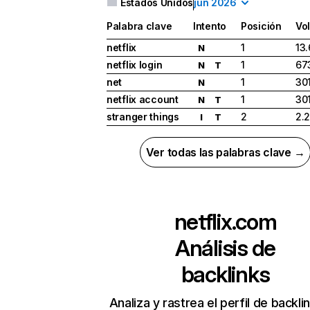
Estados Unidos
jun 2026
Palabra clave
Intento
Posición
Vo
netflix
1
13
N
netflix login
1
67
N
T
net
1
30
N
netflix account
1
30
N
T
stranger things
2
2.
I
T
Ver todas las palabras clave →
netflix.com
Análisis de
backlinks
Analiza y rastrea el perfil de backli