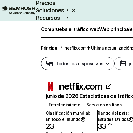
Precios
Soluciones
Recursos
Empresas
Comprueba el tráfico web
Web principale
Principal
/
netflix.com
Última actualización:
Todos los dispositivos
j
netflix.com
junio de 2026 Estadísticas de tráfic
Entretenimiento
Servicios en línea
Clasificación mundial
:
Rango del país
:
En todo el mundo
Estados Unidos
23
33