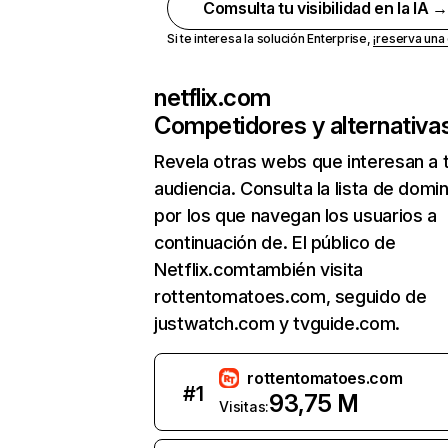
Comsulta tu visibilidad en la IA 
Si te interesa la solución Enterprise,
¡reserva un
netflix.com
Competidores y alternativa
Revela otras webs que interesan a 
audiencia. Consulta la lista de domi
por los que navegan los usuarios a
continuación de. El público de
Netflix.comtambién visita
rottentomatoes.com, seguido de
justwatch.com y tvguide.com.
rottentomatoes.com
#
1
93,75 M
Visitas: