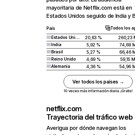
mayoritaria de Netflix.com está en
Estados Unidos seguido de India y Br
Todos los a
País
Estados Unidos
20,63 %
260,23 
India
5,92 %
74,69 
Brasil
5,27 %
66,46 
Reino Unido
4,69 %
59,15 
Alemania
4,36 %
54,96 
Ver todos los países →
10 veces más información diaria. ¡Gratis!
netflix.com
Trayectoria del tráfico web
Averigua por dónde navegan los