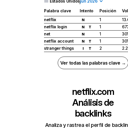
Estados Unidos
jun 2026
Palabra clave
Intento
Posición
Vo
netflix
1
13
N
netflix login
1
67
N
T
net
1
30
N
netflix account
1
30
N
T
stranger things
2
2.
I
T
Ver todas las palabras clave →
netflix.com
Análisis de
backlinks
Analiza y rastrea el perfil de backli