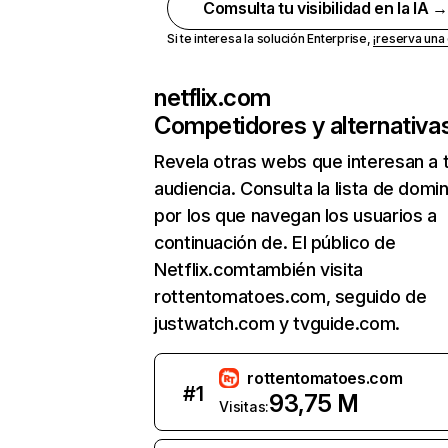
Comsulta tu visibilidad en la IA 
Si te interesa la solución Enterprise,
¡reserva un
netflix.com
Competidores y alternativa
Revela otras webs que interesan a 
audiencia. Consulta la lista de domi
por los que navegan los usuarios a
continuación de. El público de
Netflix.comtambién visita
rottentomatoes.com, seguido de
justwatch.com y tvguide.com.
rottentomatoes.com
#
1
93,75 M
Visitas: