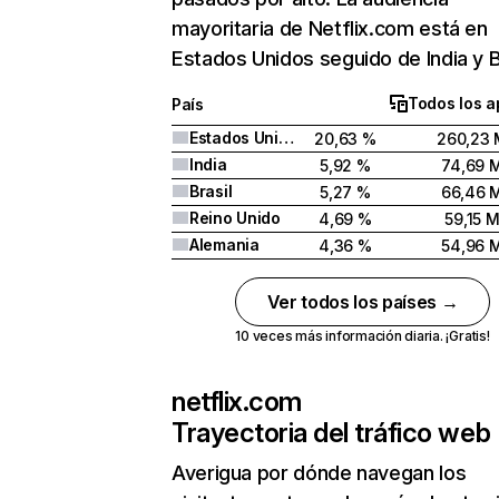
mayoritaria de Netflix.com está en
Estados Unidos seguido de India y Br
Todos los a
País
Estados Unidos
20,63 %
260,23 
India
5,92 %
74,69 
Brasil
5,27 %
66,46 
Reino Unido
4,69 %
59,15 
Alemania
4,36 %
54,96 
Ver todos los países →
10 veces más información diaria. ¡Gratis!
netflix.com
Trayectoria del tráfico web
Averigua por dónde navegan los