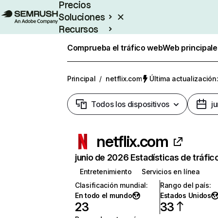
Precios
Soluciones
Recursos
Empresas
Comprueba el tráfico web
Web principale
Principal
/
netflix.com
Última actualización:
Todos los dispositivos
j
netflix.com
junio de 2026 Estadísticas de tráfic
Entretenimiento
Servicios en línea
Clasificación mundial
:
Rango del país
:
En todo el mundo
Estados Unidos
23
33