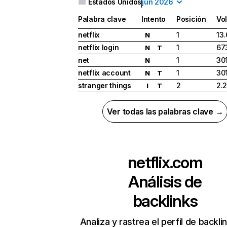
Estados Unidos
jun 2026
Palabra clave
Intento
Posición
Vo
netflix
1
13
N
netflix login
1
67
N
T
net
1
30
N
netflix account
1
30
N
T
stranger things
2
2.
I
T
Ver todas las palabras clave →
netflix.com
Análisis de
backlinks
Analiza y rastrea el perfil de backli