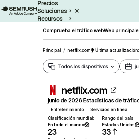
Precios
Soluciones
Recursos
Empresas
Comprueba el tráfico web
Web principale
Principal
/
netflix.com
Última actualización:
Todos los dispositivos
j
netflix.com
junio de 2026 Estadísticas de tráfic
Entretenimiento
Servicios en línea
Clasificación mundial
:
Rango del país
:
En todo el mundo
Estados Unidos
23
33