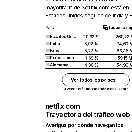
mayoritaria de Netflix.com está en
Estados Unidos seguido de India y Br
Todos los a
País
Estados Unidos
20,63 %
260,23 
India
5,92 %
74,69 
Brasil
5,27 %
66,46 
Reino Unido
4,69 %
59,15 
Alemania
4,36 %
54,96 
Ver todos los países →
10 veces más información diaria. ¡Gratis!
netflix.com
Trayectoria del tráfico web
Averigua por dónde navegan los