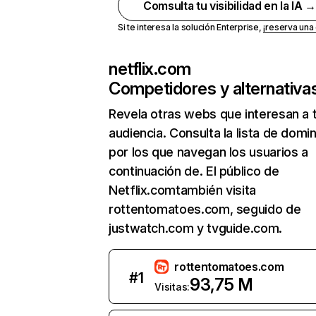
Comsulta tu visibilidad en la IA 
Si te interesa la solución Enterprise,
¡reserva un
netflix.com
Competidores y alternativa
Revela otras webs que interesan a 
audiencia. Consulta la lista de domi
por los que navegan los usuarios a
continuación de. El público de
Netflix.comtambién visita
rottentomatoes.com, seguido de
justwatch.com y tvguide.com.
rottentomatoes.com
#
1
93,75 M
Visitas: