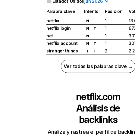
Estados Unidos
jun 2026
Palabra clave
Intento
Posición
Vo
netflix
1
13
N
netflix login
1
67
N
T
net
1
30
N
netflix account
1
30
N
T
stranger things
2
2.
I
T
Ver todas las palabras clave →
netflix.com
Análisis de
backlinks
Analiza y rastrea el perfil de backli