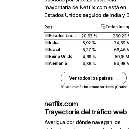
mayoritaria de Netflix.com está en
Estados Unidos seguido de India y Br
Todos los a
País
Estados Unidos
20,63 %
260,23 
India
5,92 %
74,69 
Brasil
5,27 %
66,46 
Reino Unido
4,69 %
59,15 
Alemania
4,36 %
54,96 
Ver todos los países →
10 veces más información diaria. ¡Gratis!
netflix.com
Trayectoria del tráfico web
Averigua por dónde navegan los