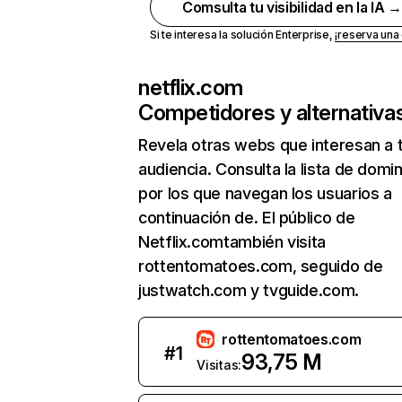
Comsulta tu visibilidad en la IA 
Si te interesa la solución Enterprise,
¡reserva un
netflix.com
Competidores y alternativa
Revela otras webs que interesan a 
audiencia. Consulta la lista de domi
por los que navegan los usuarios a
continuación de. El público de
Netflix.comtambién visita
rottentomatoes.com, seguido de
justwatch.com y tvguide.com.
rottentomatoes.com
#
1
93,75 M
Visitas: