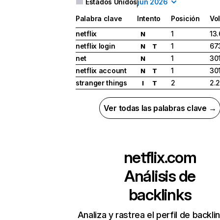
Estados Unidos
jun 2026
Palabra clave
Intento
Posición
Vo
netflix
1
13
N
netflix login
1
67
N
T
net
1
30
N
netflix account
1
30
N
T
stranger things
2
2.
I
T
Ver todas las palabras clave →
netflix.com
Análisis de
backlinks
Analiza y rastrea el perfil de backli