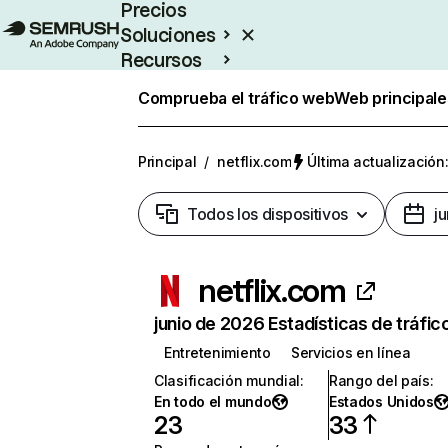
Precios
Soluciones
Recursos
Empresas
Comprueba el tráfico web
Web principale
Principal
/
netflix.com
Última actualización:
Todos los dispositivos
j
netflix.com
junio de 2026 Estadísticas de tráfic
Entretenimiento
Servicios en línea
Clasificación mundial
:
Rango del país
:
En todo el mundo
Estados Unidos
23
33